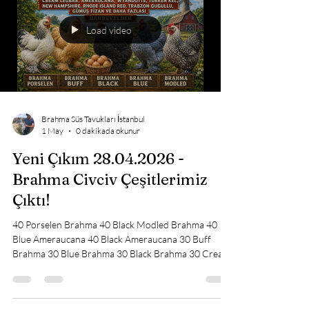
Red 25 Hint 20 Park Brahma 20 Black Modled
Brahma 20 Cream Legbar 20 Black Australop 20
Splash Australop 20 Black Modled Ligorin 20 Silver
Ligorin 20 Gold Ligorin 15 Trabzon Gugullu 15 Coco
Ligorin 15 Black Ligorin
Load video
Brahma Süs Tavukları İstanbul
1 May
0 dakikada okunur
Yeni Çıkım 28.04.2026 -
Brahma Civciv Çeşitlerimiz