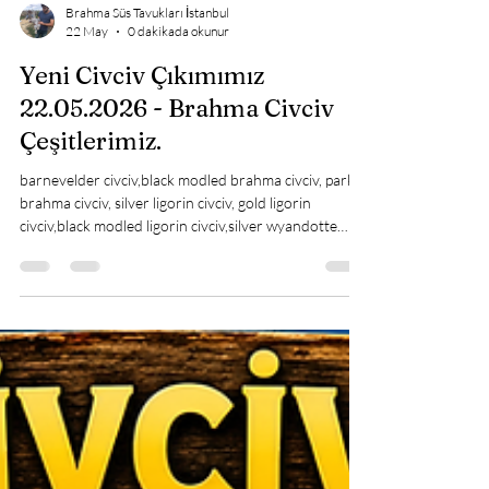
Brahma Süs Tavukları İstanbul
22 May
0 dakikada okunur
Yeni Civciv Çıkımımız
22.05.2026 - Brahma Civciv
Çeşitlerimiz.
barnevelder civciv,black modled brahma civciv, park
brahma civciv, silver ligorin civciv, gold ligorin
civciv,black modled ligorin civciv,silver wyandotte
civciv,splash wyandotte civciv,red blue wyandotte
civciv,gsg wyandotte civciv,trabzon gugullu civciv, köy
civciv,silver appenzeller civciv,gold appenzeller
civciv,black appenzeller civciv,blue appenzeller civciv,