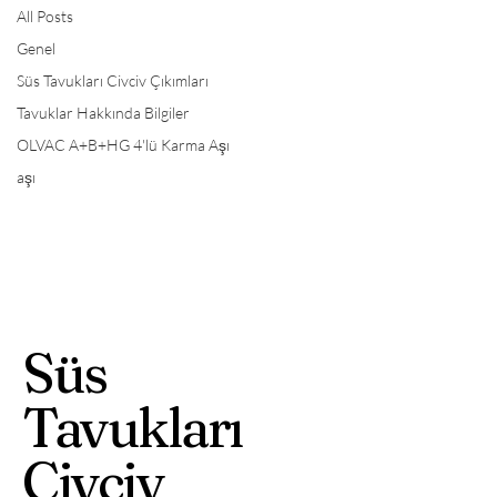
All Posts
Genel
Süs Tavukları Civciv Çıkımları
Tavuklar Hakkında Bilgiler
OLVAC A+B+HG 4'lü Karma Aşı
aşı
Süs
Tavukları
Civciv