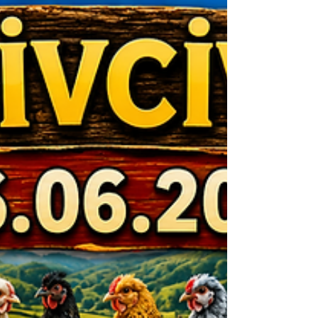
Türkiye'nin dört bir yanına güvenli kargo ile civciv
gönderimi yapıyor, her hafta güncel stoklarımızı
sizlerle paylaşmaya devam ediyoruz. 🐥 26.06.2026
Yeni Civciv Listesi 90 Adet Silver Wyandotte – 200 TL
60 Adet Splash Wyan