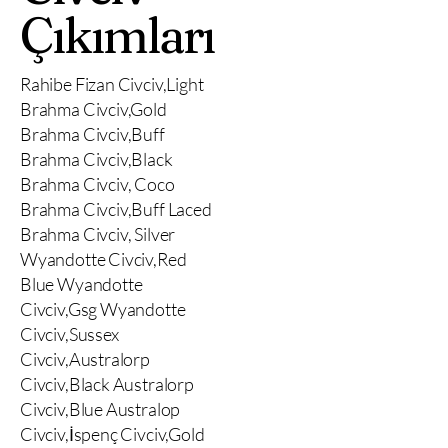
Çıkımları
Rahibe Fizan Civciv,Light
Brahma Civciv,Gold
Brahma Civciv,Buff
Brahma Civciv,Black
Brahma Civciv, Coco
Brahma Civciv,Buff Laced
Brahma Civciv, Silver
Wyandotte Civciv,Red
Blue Wyandotte
Civciv,Gsg Wyandotte
Civciv,Sussex
Civciv,Australorp
Civciv,Black Australorp
Civciv,Blue Australop
Civciv,İspenç Civciv,Gold