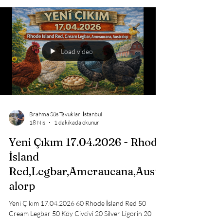
Çıktı!
40 Porselen Brahma 40 Black Modled Brahma 40
Blue Ameraucana 40 Black Ameraucana 30 Buff
Brahma 30 Blue Brahma 30 Black Brahma 30 Cream
Legbar 30 Rhode İsland Red 25 Trabzon Gugullu 25
Gümüş Fizan 20 Newhampshire 20 Black Modled
Ligorin 20 Silver Ligorin 20 Hint 15 Gold Ligorin 15
Coco Ligorin 15 Black Ligorin 15 Light Sussex 15
Black Australop 10 Gold Fizan 10 Gold Appenzeller
10 Black Blue Appenzeller
Load video
Brahma Süs Tavukları İstanbul
18 Nis
1 dakikada okunur