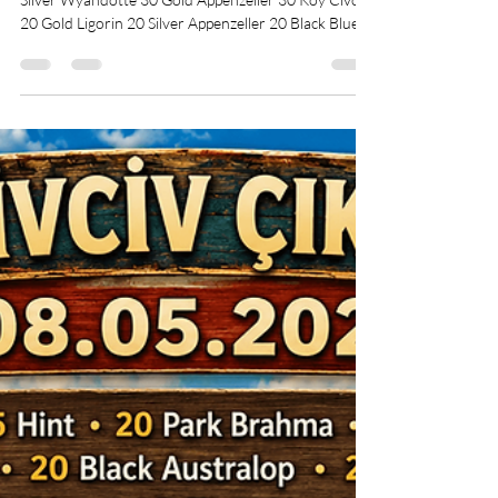
Yeni Civciv Çıkımı 15.05.2026 -
Wyandotte,Brahma,Appenzelle
r
Yeni Civciv Çıkımı 15.05.2026 30 Light Brahma 30
Silver Wyandotte 30 Gold Appenzeller 30 Köy Civcivi
20 Gold Ligorin 20 Silver Appenzeller 20 Black Blue
Appenzeller 15 Gold Fizan 15 Gümüş Fizan 15
Portakal Fizan 15 Blue Ameraucana 15 Black
Ameraucana 15 Trabzon Gugullusu 15 Coco Ligorin
15 Splash Australop