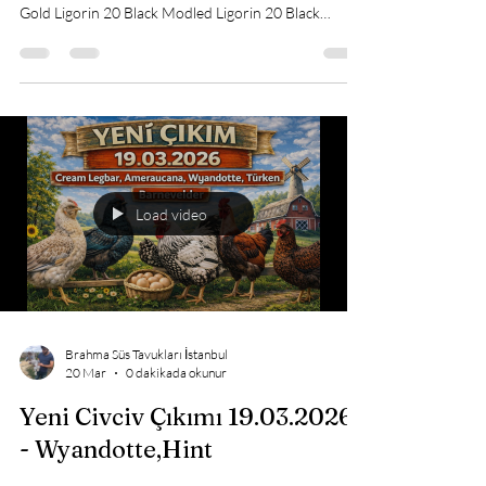
Yeni Çıkım 17.04.2026 - Rhode
İsland
Red,Legbar,Ameraucana,Austr
alorp
Yeni Çıkım 17.04.2026 60 Rhode İsland Red 50
Cream Legbar 50 Köy Civcivi 20 Silver Ligorin 20
Gold Ligorin 20 Black Modled Ligorin 20 Black
Australop 20 Black Ameraucana 20 Blue Ameraucana
20 Renkli Ameraucana 15 Blue Australop 15 Speckled
Sussex 15 Black Blue Appenzeller 10 Gold
Appenzeller
Load video