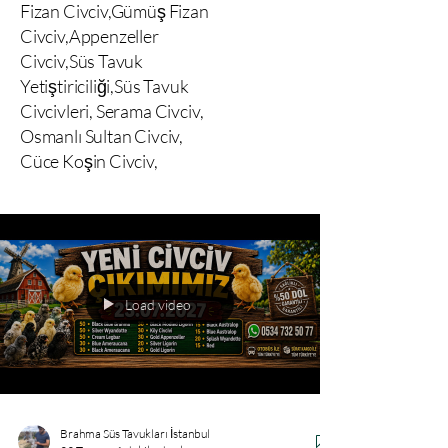
Fizan Civciv,Gümüş Fizan
Civciv,Appenzeller
Civciv,Süs Tavuk
Yetiştiriciliği,Süs Tavuk
Civcivleri, Serama Civciv,
Osmanlı Sultan Civciv,
Cüce Koşin Civciv,
Load video
Brahma Süs Tavukları İstanbul