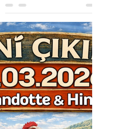
Brahma Süs Tavukları İstanbul
20 Mar
0 dakikada okunur
Yeni Civciv Çıkımı 19.03.2026
- Wyandotte,Hint