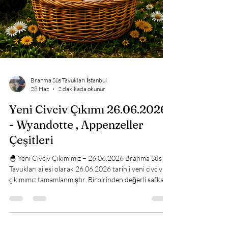
Brahma Süs Tavukları İstanbul
28 Haz
2 dakikada okunur
Yeni Civciv Çıkımı 26.06.2026
- Wyandotte , Appenzeller
Çeşitleri
🐣 Yeni Civciv Çıkımımız – 26.06.2026 Brahma Süs
Tavukları ailesi olarak 26.06.2026 tarihli yeni civciv
çıkımımız tamamlanmıştır. Birbirinden değerli safkan
ve hobi amaçlı tavuk ırklarımız, sağlıklı ve özenle
büyütülmüş şekilde yeni sahiplerini bekliyor.