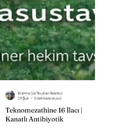
Brahma Süs Tavukları İstanbul
25 Şub
0 dakikada okunur
Teknomezathine 16 İlacı |