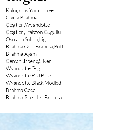
Kuluçkalık Yumurta ve
Civciv Brahma
Çeşitleri,Wyandotte
Çeşitleri,Trabzon Gugullu
Osmanlı Sultan,Light
Brahma,Gold Brahma,Buff
Brahma,Ayam
Cemani,İspenç,Silver
Wyandotte,Gsg
Wyandotte,Red Blue
Wyandotte,Black Modled
Brahma,Coco
Brahma,Porselen Brahma