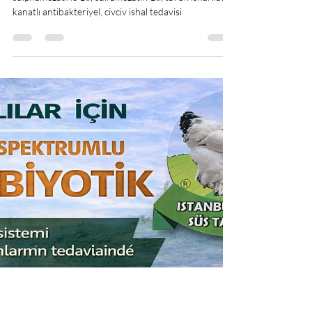
Brahma Süs Tavukları İstanbul
5 Şub
1 dakikada okunur
Sulphamezatine 16 | Tavuk ve
Civciv İshal İlacı
sulphamezatine 16, sulfamezatin 16, tavuk ishal ilacı,
kanatlı antibakteriyel, civciv ishal tedavisi