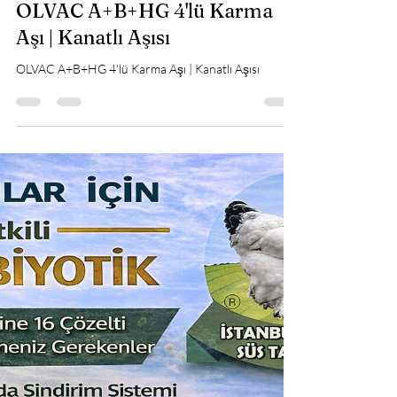
Brahma Süs Tavukları İstanbul
25 Şub
0 dakikada okunur
OLVAC A+B+HG 4'lü Karma
Aşı | Kanatlı Aşısı
OLVAC A+B+HG 4'lü Karma Aşı | Kanatlı Aşısı