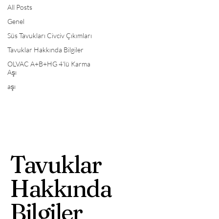
All Posts
Genel
Süs Tavukları Civciv Çıkımları
Tavuklar Hakkında Bilgiler
OLVAC A+B+HG 4'lü Karma
Aşı
aşı
Tavuklar
Hakkında
Bilgiler