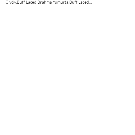
Çeşitleri,Wyandotte Çeşitleri,Buff Laced Brahma
Civciv,Buff Laced Brahma Yumurta,Buff Laced
Brahma Tavuk,Buff Laced Brahma Horoz