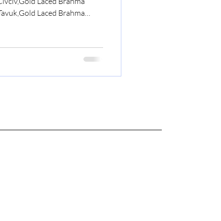
Civciv,Gold Laced Brahma
Tavuk,Gold Laced Brahma