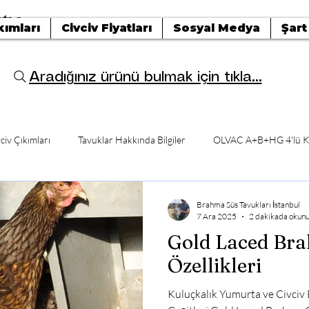
tışı
kımları
Civciv Fiyatları
Sosyal Medya
Şart
Aradığınız ürünü bulmak için tıkla...
civ Çıkımları
Tavuklar Hakkında Bilgiler
OLVAC A+B+HG 4'lü K
Brahma Süs Tavukları İstanbul
7 Ara 2025
2 dakikada okun
Gold Laced Br
Özellikleri
Kuluçkalık Yumurta ve Civciv