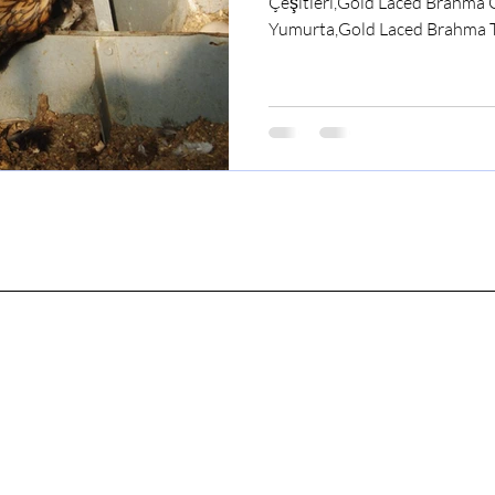
Çeşitleri,Gold Laced Brahma 
Yumurta,Gold Laced Brahma 
Horoz