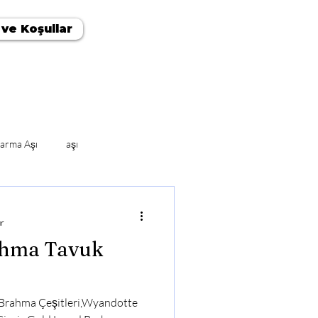
 ve Koşullar
arma Aşı
aşı
ur
ahma Tavuk
 Brahma Çeşitleri,Wyandotte