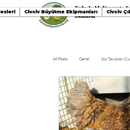
Kuluçkalık Yumurta Sa
esleri
Civciv Büyütme Ekipmanları
Civciv Çı
İstanbul
All Posts
Genel
Süs Tavukları Civ