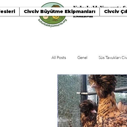
Kuluçkalık Yumurta Sa
esleri
Civciv Büyütme Ekipmanları
Civciv Çı
İstanbul
All Posts
Genel
Süs Tavukları Civ