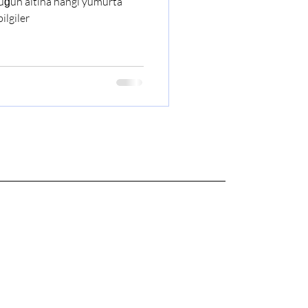
avuğun altına hangi yumurta
ilgiler