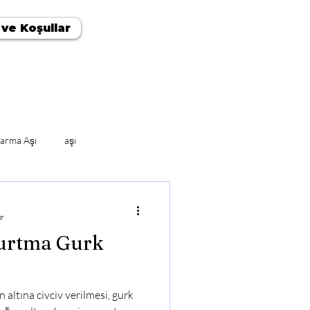
 ve Koşullar
arma Aşı
aşı
ur
urtma Gurk
 altına civciv verilmesi, gurk