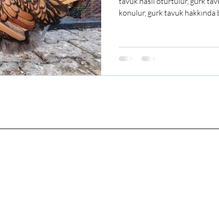
tavuk nasıl oturtulur, gurk t
konulur, gurk tavuk hakkında b