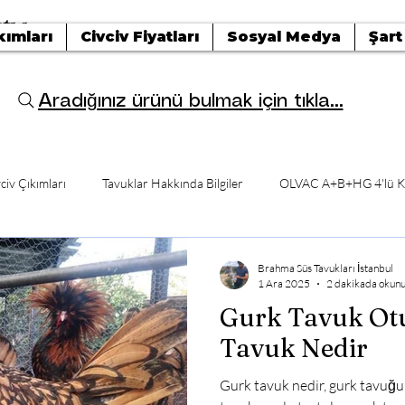
tışı
kımları
Civciv Fiyatları
Sosyal Medya
Şart
Aradığınız ürünü bulmak için tıkla...
civ Çıkımları
Tavuklar Hakkında Bilgiler
OLVAC A+B+HG 4'lü K
Brahma Süs Tavukları İstanbul
1 Ara 2025
2 dakikada okun
Gurk Tavuk Ot
Tavuk Nedir
Gurk tavuk nedir, gurk tavuğun