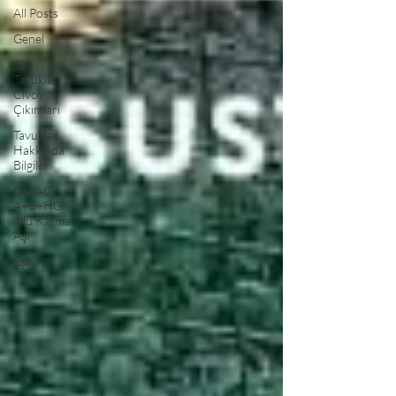
All Posts
Genel
Süs
Tavukları
Civciv
Çıkımları
Tavuklar
Hakkında
Bilgiler
OLVAC
A+B+HG
4'lü Karma
Aşı
aşı