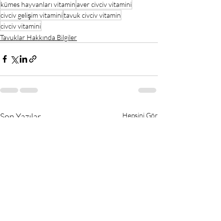
kümes hayvanları vitamin
aver civciv vitamini
civciv gelişim vitamini
tavuk civciv vitamin
civciv vitamini
Tavuklar Hakkında Bilgiler
Son Yazılar
Hepsini Gör