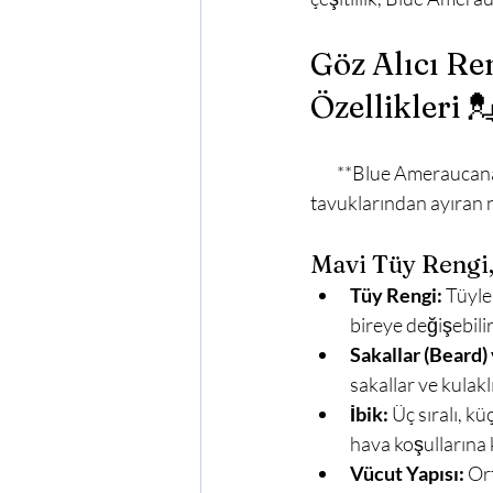
Göz Alıcı Re
Özellikleri 
        **Blue Ameraucana Tavuk Özellikleri**, görsel olarak onu diğer mavi tonlardaki süs 
tavuklarından ayıran ne
Mavi Tüy Rengi, 
Tüy Rengi:
 Tüyle
bireye değişebili
Sakallar (Beard) 
sakallar ve kulakl
İbik:
 Üç sıralı, k
hava koşullarına 
Vücut Yapısı:
 Or