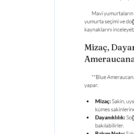
        Mavi yumurtaların kuluçka başarısı, diğer yumurtalarla aynı titizliği gerektirir. Kuluçkalık 
yumurta seçimi ve doğr
kaynaklarını inceleyebil
Mizaç, Daya
Ameraucana 
        **Blue Ameraucana Tavuk Özellikleri**, mizaç açısından da onları kümeslerde aranan bir ırk 
yapar.

Mizaç:
 Sakin, uys
kümes sakinlerine 
Dayanıklılık:
 Soğ
bakılabilirler.
Bakım Notu:
 Sak