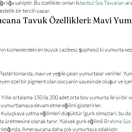
ırlığa sahiptir. Bu özellikler onları 
İstanbul Süs Tavukları
 ar
stetik bir tercih yapar.
cana Tavuk Özellikleri: Mavi Yum
 Pastel tonlarda, mavi ve yeşile çalan yumurtalar verirler. Yum
eyen özel bir pigment olan oocyanin sayesinde oluşur ve içer
:
 Yıllık ortalama 150 ila 200 adet orta boy yumurta ile iyi bir v
e yumurtlamaya devam etme eğilimi gösterirler.
 Kuluçkaya yatma eğilimleri düşüktür (gurk olmazlar), bu da 
 üretmesine olanak tanır. Yüksek gurk eğilimli 
Brahma Süs 
tırıldığında, Ameraucana daha çok yumurtaya odaklıdır.