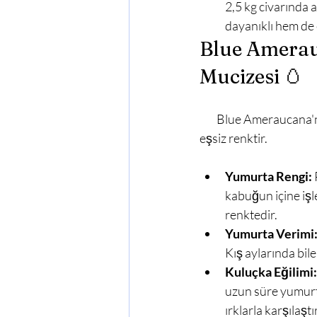
2,5 kg civarında ağ
dayanıklı hem de e
Blue Amerau
Mucizesi 🥚
        Blue Ameraucana'nın kümeslerdeki en büyük cazibesi, şüphesiz ki yumurta sepetinize kattığı 
eşsiz renktir.

Yumurta Rengi:
kabuğun içine işl
renktedir.
Yumurta Verimi
Kış aylarında bil
Kuluçka Eğilimi:
uzun süre yumurta
ırklarla karşılaş