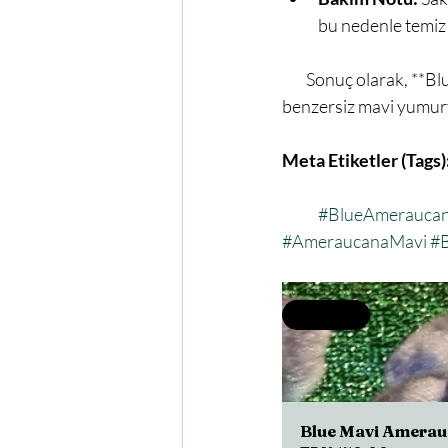
bu nedenle temiz 
        Sonuç olarak, **Blue Ameraucana Tavukları**, hem zarif mavi tüyleri hem de her gün sunduğu 
benzersiz mavi yumurtal
Meta Etiketler (Tags)
#BlueAmeraucana
#AmeraucanaMavi
#B
Selling fast
Blue Mavi Amerauc