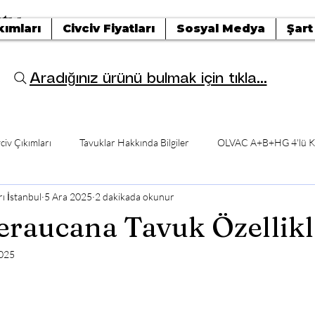
tışı
kımları
Civciv Fiyatları
Sosyal Medya
Şart
Aradığınız ürünü bulmak için tıkla...
civ Çıkımları
Tavuklar Hakkında Bilgiler
OLVAC A+B+HG 4'lü K
ı İstanbul
5 Ara 2025
2 dakikada okunur
raucana Tavuk Özellikl
2025