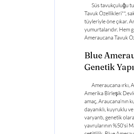
        Süs tavukçuluğu tutkunlarının en çok ilgi gösterdiği ırklardan biri olan **Blue Ameraucana 
Tavuk Özellikleri**, sak
tüyleriyle öne çıkar. A
yumurtalarıdır. Hem gö
Ameraucana Tavuk Özell
Blue Amerauc
Genetik Yapı
        Ameraucana ırkı, Araucana tavuklarından (Güney Amerika kökenli mavi yumurtacı) türetilmiş, 
Amerika Birleşik Devlet
amaç, Araucana'nın kul
dayanıklı, kuyruklu ve 
varyantı, genetik olar
yavrularının %50'si Ma
çeşitlilik, Blue Amerau