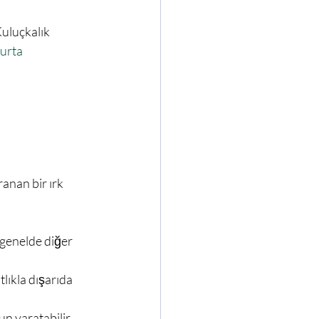
urta
 genelde diğer 
lıkla dışarıda 
n yaratabilir, 