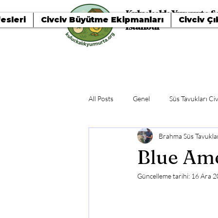
Kuluçkalık Yumurta Sa
esleri
Civciv Büyütme Ekipmanları
Civciv Çı
İstanbul
All Posts
Genel
Süs Tavukları Civ
Brahma Süs Tavuklar
Blue Ame
Güncelleme tarihi:
16 Ara 