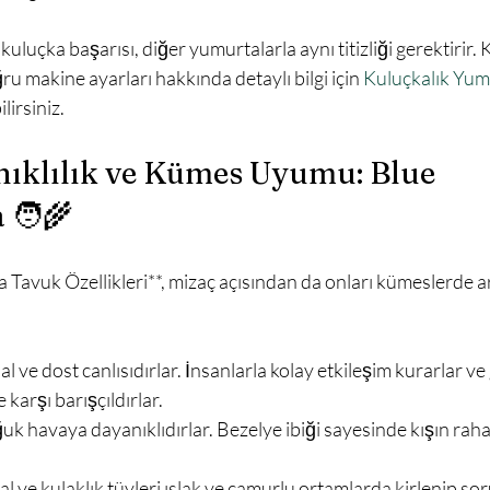
u makine ayarları hakkında detaylı bilgi için 
Kuluçkalık Yum
irsiniz.

nıklılık ve Kümes Uyumu: Blue 
🧑‍🌾
al ve dost canlısıdırlar. İnsanlarla kolay etkileşim kurarlar ve
karşı barışçıldırlar.
uk havaya dayanıklıdırlar. Bezelye ibiği sayesinde kışın rahat
al ve kulaklık tüyleri ıslak ve çamurlu ortamlarda kirlenip soru