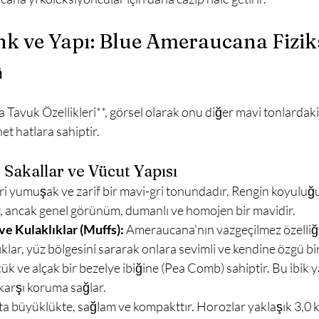
nk ve Yapı: Blue Ameraucana Fiziks

t hatlara sahiptir.

Sakallar ve Vücut Yapısı
ri yumuşak ve zarif bir mavi-gri tonundadır. Rengin koyuluğ
r, ancak genel görünüm, dumanlı ve homojen bir mavidir.
ve Kulaklıklar (Muffs):
 Ameraucana'nın vazgeçilmez özelliği
ıklar, yüz bölgesini sararak onlara sevimli ve kendine özgü bir
üçük ve alçak bir bezelye ibiğine (Pea Comb) sahiptir. Bu ibik y
karşı koruma sağlar.
ta büyüklükte, sağlam ve kompakttır. Horozlar yaklaşık 3,0 kg