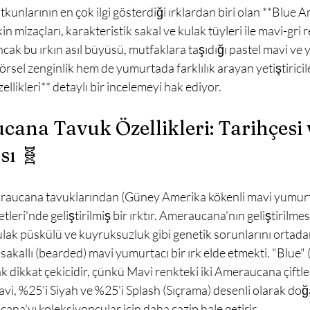
in mizaçları, karakteristik sakal ve kulak tüyleri ile mavi-gri 
ncak bu ırkın asıl büyüsü, mutfaklara taşıdığı pastel mavi ve y
rsel zenginlik hem de yumurtada farklılık arayan yetiştiricile
ikleri** detaylı bir incelemeyi hak ediyor.

ana Tavuk Özellikleri: Tarihçesi 
sı 🧬
leri'nde geliştirilmiş bir ırktır. Ameraucana'nın geliştirilme
ak püskülü ve kuyruksuzluk gibi genetik sorunlarını ortadan
sakallı (bearded) mavi yumurtacı bir ırk elde etmekti. "Blue" 
ak dikkat çekicidir, çünkü Mavi renkteki iki Ameraucana çiftle
vi, %25'i Siyah ve %25'i Splash (Sıçrama) desenli olarak doğ
cana'yı koleksiyoncular için daha cazip hale getirir.
