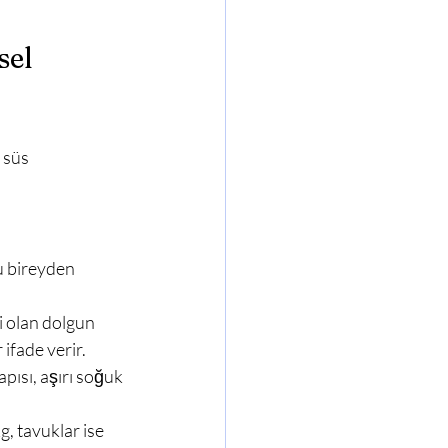
el 
u bireyden 
 olan dolgun 
 ifade verir.
apısı, aşırı soğuk 
, tavuklar ise 