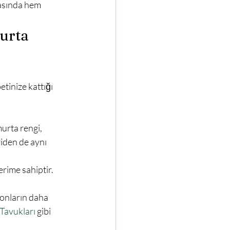
asında hem 
urta 
urta rengi, 
iden de aynı 
erime sahiptir. 
onların daha 
Tavukları
 gibi 