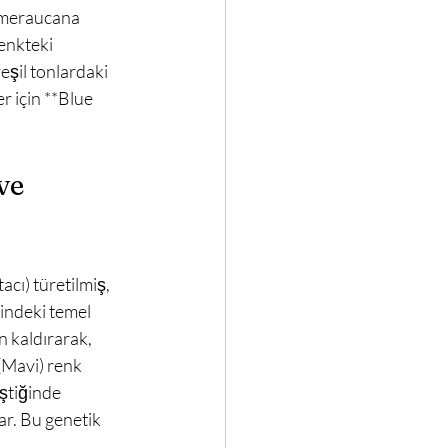
renkteki 
eşil tonlardaki 
r için **Blue 
ve 
sindeki temel 
 kaldırarak, 
(Mavi) renk 
ştiğinde 
ar. Bu genetik 