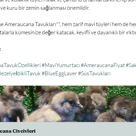
ve kuru bir zemin sağlanması önemlidir.
arla kümesinize değer katacak, keyifli ve dayanıklı bir ırktır.
:
TavukÖzellikleri
#MaviYumurtacı
#AmeraucanaFiyat
#Sak
ezelyeİbikliTavuk
#BlueEggLayer
#SüsTavukları
ana Civcivleri