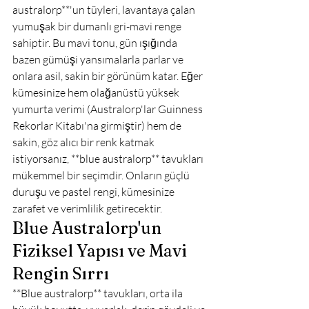
australorp**'un tüyleri, lavantaya çalan 
yumuşak bir dumanlı gri-mavi renge 
sahiptir. Bu mavi tonu, gün ışığında 
bazen gümüşi yansımalarla parlar ve 
onlara asil, sakin bir görünüm katar. Eğer 
kümesinize hem olağanüstü yüksek 
yumurta verimi (Australorp'lar Guinness 
Rekorlar Kitabı'na girmiştir) hem de 
sakin, göz alıcı bir renk katmak 
istiyorsanız, **blue australorp** tavukları 
mükemmel bir seçimdir. Onların güçlü 
duruşu ve pastel rengi, kümesinize 
zarafet ve verimlilik getirecektir.
Blue Australorp'un 
Fiziksel Yapısı ve Mavi 
Rengin Sırrı
**Blue australorp** tavukları, orta ila 