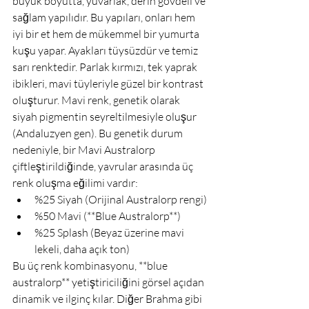
büyük boyutta, yuvarlak, derin gövdeli ve 
sağlam yapılıdır. Bu yapıları, onları hem 
iyi bir et hem de mükemmel bir yumurta 
kuşu yapar. Ayakları tüysüzdür ve temiz 
sarı renktedir. Parlak kırmızı, tek yaprak 
ibikleri, mavi tüyleriyle güzel bir kontrast 
oluşturur. Mavi renk, genetik olarak 
siyah pigmentin seyreltilmesiyle oluşur 
(Andaluzyen gen). Bu genetik durum 
nedeniyle, bir Mavi Australorp 
çiftleştirildiğinde, yavrular arasında üç 
renk oluşma eğilimi vardır:
%25 Siyah (Orijinal Australorp rengi)
%50 Mavi (**Blue Australorp**)
%25 Splash (Beyaz üzerine mavi 
lekeli, daha açık ton)
Bu üç renk kombinasyonu, **blue 
australorp** yetiştiriciliğini görsel açıdan 
dinamik ve ilginç kılar. Diğer Brahma gibi 