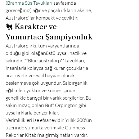
(
Brahma Süs Tavukları
 sayfasında 
göreceğiniz) ağır ve paçalı ırkların aksine, 
Australorp'lar kompakt ve çeviktir.
🐔 Karakter ve 
Yumurtacı Şampiyonluk
Australorp ırkı, tüm varyantlarında 
olduğu gibi, olağanüstü uysal, nazik ve 
sakindir. **Blue australorp** tavukları, 
insanlarla kolayca bağ kurar, çocuklarla 
arası iyidir ve evcil hayvan olarak 
beslenmeye çok uygundur. Saldırganlık 
eğilimleri yoktur ve kümes içinde 
genellikle barışçıl bir varlık sergilerler. Bu 
sakin mizaç, onları Buff Orpington gibi 
uysal ırklarla benzer kılar.
Verimlilikleri ise efsanevidir. Yıllık 300'ün 
üzerinde yumurta verimiyle Guinness 
Rekorlar Kitabı'na girmiş hatları vardır. 