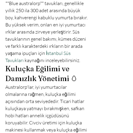
**Blue australorp** tavukları, genellikle 
yıllık 250 ila 300 adet arasında büyük 
boy, kahverengi kabuklu yumurta bırakır. 
Bu yüksek verim, onları en iyi yumurtacı 
ırklar arasında zirveye yerleştirir. Süs 
tavuklarının genel bakımı, kümes düzeni 
ve farklı karakterdeki ırkların bir arada 
yaşama ipuçları için 
İstanbul Süs 
Tavukları
 kaynağını inceleyebilirsiniz.
Kuluçka Eğilimi ve 
Damızlık Yönetimi 🥚
Australorp'lar, iyi yumurtacılar 
olmalarına rağmen, kuluçka eğilimi 
açısından orta seviyededir. Ticari hatlar 
kuluçkaya yatmayı bırakmışken, safkan 
hobi hatları annelik içgüdüsünü 
koruyabilir. Civciv üretimi için kuluçka 
makinesi kullanmak veya kuluçka eğilimi 