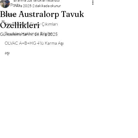
Brahma Süs Tavukları İstanbul
All Posts
7 Ara 2025
2 dakikada okunur
Blue Australorp Tavuk
Genel
Özellikleri
Süs Tavukları Civciv Çıkımları
Tavuklar Hakkında Bilgiler
Güncelleme tarihi:
16 Ara 2025
OLVAC A+B+HG 4'lü Karma Aşı
aşı