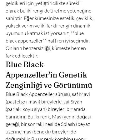
geldikleri için, yetiştiricilikte sürekli 
olarak bu iki rengi de üretme yeteneğine 
sahiptir. Eğer kümesinize estetik, çeviklik, 
yüksek verim ve iki farklı rengin dinamik 
uyumunu katmak istiyorsanız, **blue 
black appenzeller** hattı en iyi seçimdir. 
Onların benzersizliği, kümeste hemen 
fark edilecektir.
Blue Black 
Appenzeller'in Genetik 
Zenginliği ve Görünümü
Blue Black Appenzeller sürüsü, saf Mavi 
(pastel gri-mavi) bireylerle, saf Siyah 
(parlak, koyu siyah) bireyleri bir arada 
barındırır. Bu iki renk, Mavi genin doğası 
gereği, bir sonraki nesilde Splash (beyaz 
üzerine mavi benekli) bireyleri de 
doğurabilir. Bu üç renk kombinasyonu, 