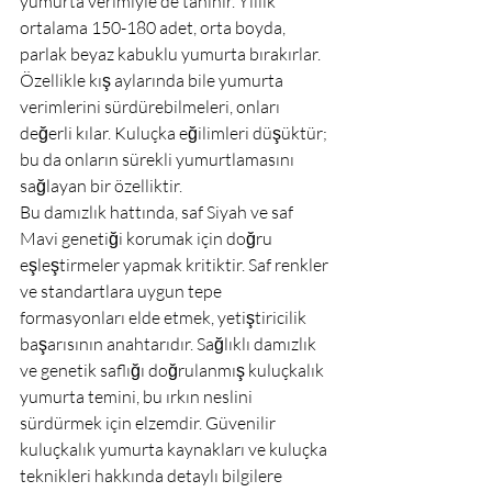
yumurta verimiyle de tanınır. Yıllık 
ortalama 150-180 adet, orta boyda, 
parlak beyaz kabuklu yumurta bırakırlar. 
Özellikle kış aylarında bile yumurta 
verimlerini sürdürebilmeleri, onları 
değerli kılar. Kuluçka eğilimleri düşüktür; 
bu da onların sürekli yumurtlamasını 
sağlayan bir özelliktir.
Bu damızlık hattında, saf Siyah ve saf 
Mavi genetiği korumak için doğru 
eşleştirmeler yapmak kritiktir. Saf renkler 
ve standartlara uygun tepe 
formasyonları elde etmek, yetiştiricilik 
başarısının anahtarıdır. Sağlıklı damızlık 
ve genetik saflığı doğrulanmış kuluçkalık 
yumurta temini, bu ırkın neslini 
sürdürmek için elzemdir. Güvenilir 
kuluçkalık yumurta kaynakları ve kuluçka 
teknikleri hakkında detaylı bilgilere 