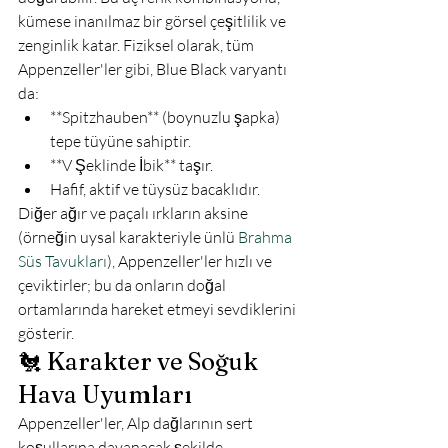
kümese inanılmaz bir görsel çeşitlilik ve 
zenginlik katar. Fiziksel olarak, tüm 
Appenzeller'ler gibi, Blue Black varyantı 
da:
**Spitzhauben** (boynuzlu şapka) 
tepe tüyüne sahiptir.
**V Şeklinde İbik** taşır.
Hafif, aktif ve tüysüz bacaklıdır.
Diğer ağır ve paçalı ırkların aksine 
(örneğin uysal karakteriyle ünlü 
Brahma 
Süs Tavukları
), Appenzeller'ler hızlı ve 
çeviktirler; bu da onların doğal 
ortamlarında hareket etmeyi sevdiklerini 
gösterir.
🐔 Karakter ve Soğuk 
Hava Uyumları
Appenzeller'ler, Alp dağlarının sert 
koşullarına dayanacak şekilde 