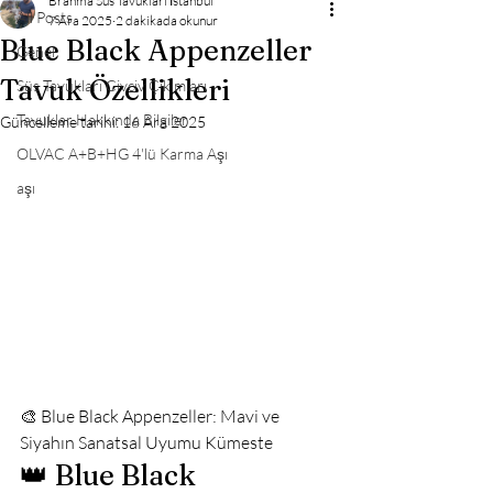
Brahma Süs Tavukları İstanbul
All Posts
7 Ara 2025
2 dakikada okunur
Blue Black Appenzeller
Genel
Tavuk Özellikleri
Süs Tavukları Civciv Çıkımları
Tavuklar Hakkında Bilgiler
Güncelleme tarihi:
16 Ara 2025
OLVAC A+B+HG 4'lü Karma Aşı
aşı
🎨 Blue Black Appenzeller: Mavi ve 
Siyahın Sanatsal Uyumu Kümeste
👑 Blue Black 