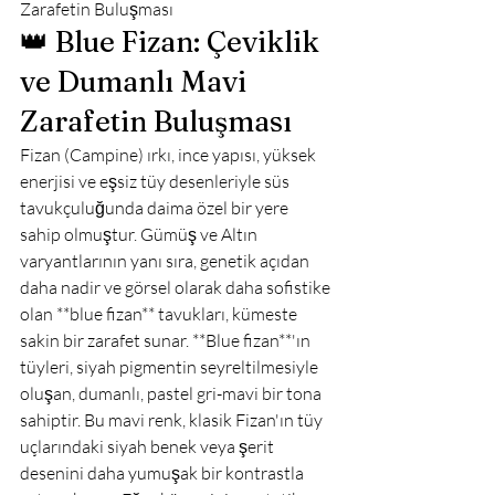
Zarafetin Buluşması
👑 Blue Fizan: Çeviklik 
ve Dumanlı Mavi 
Zarafetin Buluşması
Fizan (Campine) ırkı, ince yapısı, yüksek 
enerjisi ve eşsiz tüy desenleriyle süs 
tavukçuluğunda daima özel bir yere 
sahip olmuştur. Gümüş ve Altın 
varyantlarının yanı sıra, genetik açıdan 
daha nadir ve görsel olarak daha sofistike 
olan **blue fizan** tavukları, kümeste 
sakin bir zarafet sunar. **Blue fizan**'ın 
tüyleri, siyah pigmentin seyreltilmesiyle 
oluşan, dumanlı, pastel gri-mavi bir tona 
sahiptir. Bu mavi renk, klasik Fizan'ın tüy 
uçlarındaki siyah benek veya şerit 
desenini daha yumuşak bir kontrastla 