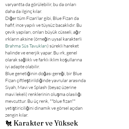
varyantta da görülebilir, bu da onları 
daha da ilginç kılar.
Diğer tüm Fizan'lar gibi, Blue Fizan da 
hafif, ince yapılı ve tüysüz bacaklıdır. Bu 
çevik yapıları, onları büyük cüsseli, ağır 
ırkların aksine (örneğin uysal karakterli 
Brahma Süs Tavukları
) sürekli hareket 
halinde ve enerjik yapar. Bu ırk, genel 
olarak sağlıklı ve farklı iklim koşullarına 
iyi adapte olabilir.
Blue genetiğinin doğası gereği, bir Blue 
Fizan çiftleştirildiğinde yavrular arasında 
Siyah, Mavi ve Splash (beyaz üzerine 
mavi lekeli) renklerinin oluşma olasılığı 
mevcuttur. Bu üç renk, **blue fizan** 
yetiştiriciliğini dinamik ve görsel açıdan 
zengin kılar.
🐔 Karakter ve Yüksek 