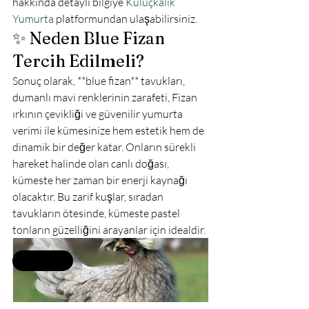
hakkında detaylı bilgiye 
Kuluçkalık 
Yumurta
 platformundan ulaşabilirsiniz.
✨ Neden Blue Fizan 
Tercih Edilmeli?
Sonuç olarak, **blue fizan** tavukları, 
dumanlı mavi renklerinin zarafeti, Fizan 
ırkının çevikliği ve güvenilir yumurta 
verimi ile kümesinize hem estetik hem de 
dinamik bir değer katar. Onların sürekli 
hareket halinde olan canlı doğası, 
kümeste her zaman bir enerji kaynağı 
olacaktır. Bu zarif kuşlar, sıradan 
tavukların ötesinde, kümeste pastel 
tonların güzelliğini arayanlar için idealdir.
Selling fast