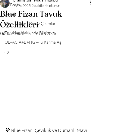
Brahma Süs Tavukları İstanbul
All Posts
7 Ara 2025
2 dakikada okunur
Blue Fizan Tavuk
Genel
Özellikleri
Süs Tavukları Civciv Çıkımları
Tavuklar Hakkında Bilgiler
Güncelleme tarihi:
16 Ara 2025
OLVAC A+B+HG 4'lü Karma Aşı
aşı
💙 Blue Fizan: Çeviklik ve Dumanlı Mavi 