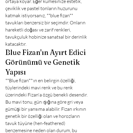
ortaya koyar. Eğer kümesinize estetik, 
çeviklik ve pastel tonların huzurunu 
katmak istiyorsanız, **blue fizan** 
tavukları benzersiz bir seçimdir. Onların 
hareketli doğası ve zarif renkleri, 
tavukçuluk hobinize sanatsal bir derinlik 
katacaktır.
Blue Fizan'ın Ayırt Edici 
Görünümü ve Genetik 
Yapısı
**Blue fizan**'ın en belirgin özelliği, 
tüylerindeki mavi renk ve bu renk 
üzerindeki Fizan'a özgü benekli desendir. 
Bu mavi tonu, gün ışığına göre gri veya 
gümüşi bir yansıma alabilir. Fizan ırkının 
genetik bir özelliği olan ve horozların 
tavuk tüyüne (hen-feathered) 
benzemesine neden olan durum, bu 