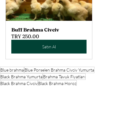
Buff Brahma Civciv
TRY 250.00
Satın Al
Blue brahma
Blue Porselen Brahma Civciv Yumurta
Black Brahma Yumurta
Brahma Tavuk Fiyatları
Black Brahma Civciv
Black Brahma Horoz
Buff Brahma Civciv
Brahma Tavuk Fiyatları Tavuk
Brahma horoz
Brahma Tavuk Fiyatları Horoz
Brahma Civciv
Black Brahma Tavuk
Black Mottled Brahma Civciv
Black Mottled Brahma Tavuk
Black Mottled Brahma Horoz
Black Mottled Brahma Yumurta