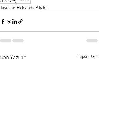
cüce koşin civciv
Tavuklar Hakkında Bilgiler
Son Yazılar
Hepsini Gör