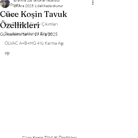
Brahma Süs Tavukları İstanbul
All Posts
16 Ara 2025
1 dakikada okunur
Cüce Koşin Tavuk
Genel
Özellikleri
Süs Tavukları Civciv Çıkımları
Tavuklar Hakkında Bilgiler
Güncelleme tarihi:
17 Ara 2025
OLVAC A+B+HG 4'lü Karma Aşı
aşı
Cüce Koşin TAVUK Özellikleri