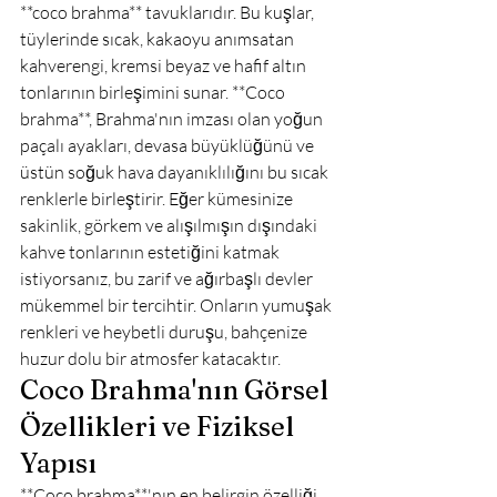
**coco brahma** tavuklarıdır. Bu kuşlar, 
tüylerinde sıcak, kakaoyu anımsatan 
kahverengi, kremsi beyaz ve hafif altın 
tonlarının birleşimini sunar. **Coco 
brahma**, Brahma'nın imzası olan yoğun 
paçalı ayakları, devasa büyüklüğünü ve 
üstün soğuk hava dayanıklılığını bu sıcak 
renklerle birleştirir. Eğer kümesinize 
sakinlik, görkem ve alışılmışın dışındaki 
kahve tonlarının estetiğini katmak 
istiyorsanız, bu zarif ve ağırbaşlı devler 
mükemmel bir tercihtir. Onların yumuşak 
renkleri ve heybetli duruşu, bahçenize 
huzur dolu bir atmosfer katacaktır.
Coco Brahma'nın Görsel 
Özellikleri ve Fiziksel 
Yapısı
**Coco brahma**'nın en belirgin özelliği, 