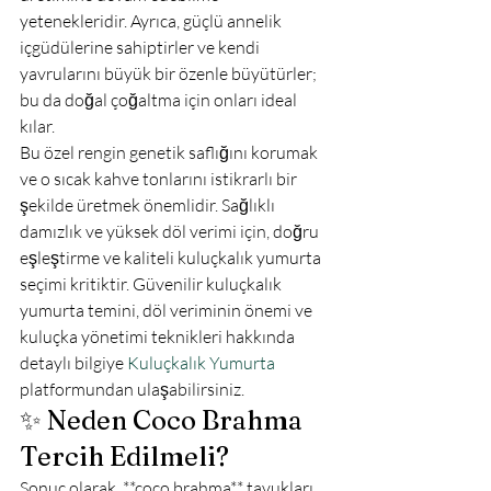
yetenekleridir. Ayrıca, güçlü annelik 
içgüdülerine sahiptirler ve kendi 
yavrularını büyük bir özenle büyütürler; 
bu da doğal çoğaltma için onları ideal 
kılar.
Bu özel rengin genetik saflığını korumak 
ve o sıcak kahve tonlarını istikrarlı bir 
şekilde üretmek önemlidir. Sağlıklı 
damızlık ve yüksek döl verimi için, doğru 
eşleştirme ve kaliteli kuluçkalık yumurta 
seçimi kritiktir. Güvenilir kuluçkalık 
yumurta temini, döl veriminin önemi ve 
kuluçka yönetimi teknikleri hakkında 
detaylı bilgiye 
Kuluçkalık Yumurta
platformundan ulaşabilirsiniz.
✨ Neden Coco Brahma 
Tercih Edilmeli?
Sonuç olarak, **coco brahma** tavukları, 