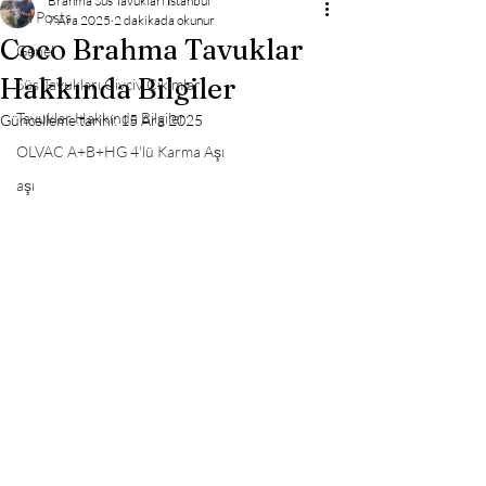
Brahma Süs Tavukları İstanbul
All Posts
7 Ara 2025
2 dakikada okunur
Coco Brahma Tavuklar
Genel
Hakkında Bilgiler
Süs Tavukları Civciv Çıkımları
Tavuklar Hakkında Bilgiler
Güncelleme tarihi:
15 Ara 2025
OLVAC A+B+HG 4'lü Karma Aşı
aşı