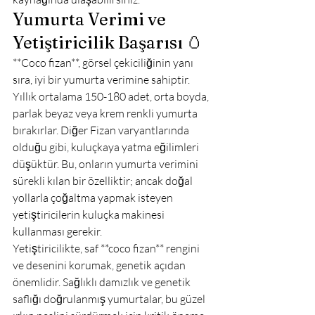
Yumurta Verimi ve 
Yetiştiricilik Başarısı 🥚
**Coco fizan**, görsel çekiciliğinin yanı 
sıra, iyi bir yumurta verimine sahiptir. 
Yıllık ortalama 150-180 adet, orta boyda, 
parlak beyaz veya krem renkli yumurta 
bırakırlar. Diğer Fizan varyantlarında 
olduğu gibi, kuluçkaya yatma eğilimleri 
düşüktür. Bu, onların yumurta verimini 
sürekli kılan bir özelliktir; ancak doğal 
yollarla çoğaltma yapmak isteyen 
yetiştiricilerin kuluçka makinesi 
kullanması gerekir.
Yetiştiricilikte, saf **coco fizan** rengini 
ve desenini korumak, genetik açıdan 
önemlidir. Sağlıklı damızlık ve genetik 
saflığı doğrulanmış yumurtalar, bu güzel 