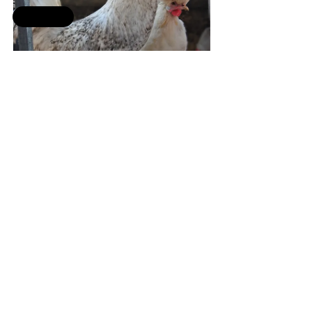
Selling fast
Coco Fizan Kuluçkalık 
Yumurta
TRY 80.00
Satın Al
Wyandotte Çeşitleri
Civciv
Brahma Çeşitleri
Kuluçkalık Yumurta
Coco Fizan Yumurta
Coco Fizan Civciv
Coco Fizan Tavuk
Coco Fizan Horoz
Tavuklar Hakkında Bilgiler