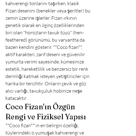
kahverengi tonlarını taşırken, klasik 
Fizan desenini (benekler veya şeritler) bu 
zemin üzerine işlerler. Fizan ırkının 
genetik olarak en ilginç özelliklerinden 
biri olan "horozların tavuk tüyü" (hen-
feathered) görünümü, bu varyantta da 
bazen kendini gösterir. **Coco fizan**, 
aktif karakteri, zarif deseni ve güvenilir 
yumurta verimi sayesinde, kümesinize 
estetik, hareketlilik ve benzersiz bir renk 
derinliği katmak isteyen yetiştiriciler için 
harika bir tercihtir. Onların çevik ve göz 
alıcı varlığı, tavukçuluk hobinize neşe 
katacaktır.
Coco Fizan'ın Özgün 
Rengi ve Fiziksel Yapısı
**Coco fizan**'ın en belirgin özelliği, 
tüylerindeki o yumuşak kahverengi ve 