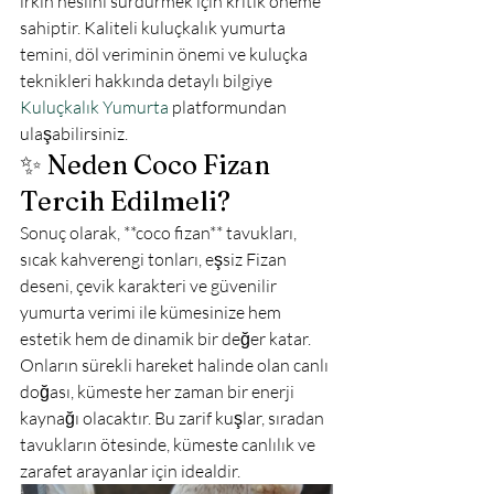
ırkın neslini sürdürmek için kritik öneme 
sahiptir. Kaliteli kuluçkalık yumurta 
temini, döl veriminin önemi ve kuluçka 
teknikleri hakkında detaylı bilgiye 
Kuluçkalık Yumurta
 platformundan 
ulaşabilirsiniz.
✨ Neden Coco Fizan 
Tercih Edilmeli?
Sonuç olarak, **coco fizan** tavukları, 
sıcak kahverengi tonları, eşsiz Fizan 
deseni, çevik karakteri ve güvenilir 
yumurta verimi ile kümesinize hem 
estetik hem de dinamik bir değer katar. 
Onların sürekli hareket halinde olan canlı 
doğası, kümeste her zaman bir enerji 
kaynağı olacaktır. Bu zarif kuşlar, sıradan 
tavukların ötesinde, kümeste canlılık ve 
zarafet arayanlar için idealdir.