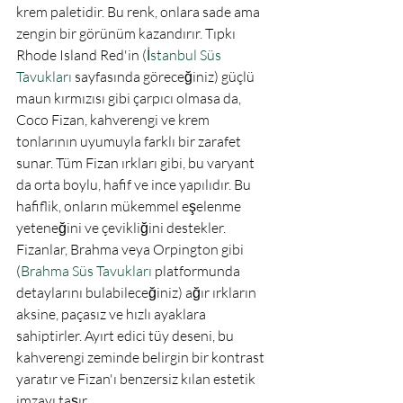
krem paletidir. Bu renk, onlara sade ama 
zengin bir görünüm kazandırır. Tıpkı 
Rhode Island Red'in (
İstanbul Süs 
Tavukları
 sayfasında göreceğiniz) güçlü 
maun kırmızısı gibi çarpıcı olmasa da, 
Coco Fizan, kahverengi ve krem 
tonlarının uyumuyla farklı bir zarafet 
sunar. Tüm Fizan ırkları gibi, bu varyant 
da orta boylu, hafif ve ince yapılıdır. Bu 
hafiflik, onların mükemmel eşelenme 
yeteneğini ve çevikliğini destekler.
Fizanlar, Brahma veya Orpington gibi 
(
Brahma Süs Tavukları
 platformunda 
detaylarını bulabileceğiniz) ağır ırkların 
aksine, paçasız ve hızlı ayaklara 
sahiptirler. Ayırt edici tüy deseni, bu 
kahverengi zeminde belirgin bir kontrast 
yaratır ve Fizan'ı benzersiz kılan estetik 
imzayı taşır.