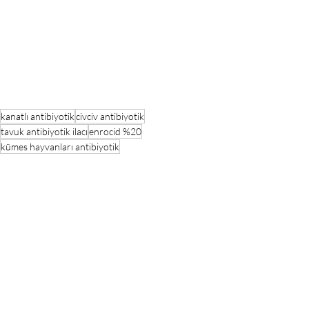
kanatlı antibiyotik
civciv antibiyotik
tavuk antibiyotik ilacı
enrocid %20
kümes hayvanları antibiyotik
Tavuklar Hakkında Bilgiler
Son Yazılar
Hepsini Gör