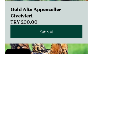
Gold Altn Appenzeller 
Civcivleri
TRY 200.00
Satın Al
Selling fast
Gold Appenzeller Kuluçkalık 
Yumurta
TRY 80.00
Satın Al