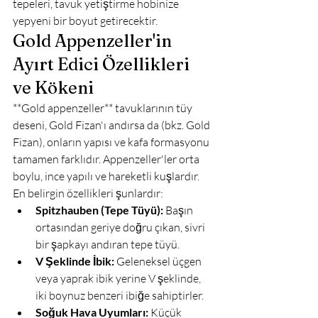
tepeleri, tavuk yetiştirme hobinize 
yepyeni bir boyut getirecektir.
Gold Appenzeller'in 
Ayırt Edici Özellikleri 
ve Kökeni
**Gold appenzeller** tavuklarının tüy 
deseni, Gold Fizan'ı andırsa da (bkz. Gold 
Fizan), onların yapısı ve kafa formasyonu 
tamamen farklıdır. Appenzeller'ler orta 
boylu, ince yapılı ve hareketli kuşlardır. 
En belirgin özellikleri şunlardır:
Spitzhauben (Tepe Tüyü):
 Başın 
ortasından geriye doğru çıkan, sivri 
bir şapkayı andıran tepe tüyü.
V Şeklinde İbik:
 Geleneksel üçgen 
veya yaprak ibik yerine V şeklinde, 
iki boynuz benzeri ibiğe sahiptirler.
Soğuk Hava Uyumları:
 Küçük 