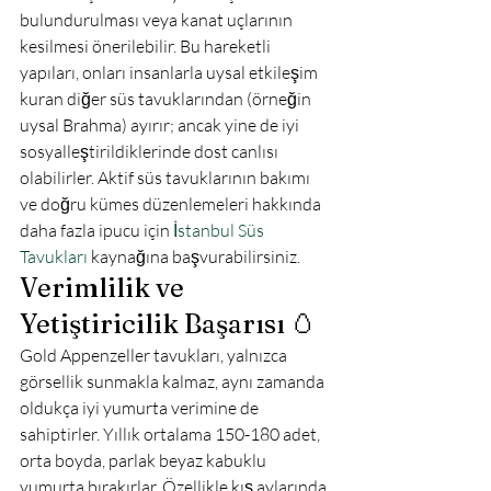
bulundurulması veya kanat uçlarının 
kesilmesi önerilebilir. Bu hareketli 
yapıları, onları insanlarla uysal etkileşim 
kuran diğer süs tavuklarından (örneğin 
uysal Brahma) ayırır; ancak yine de iyi 
sosyalleştirildiklerinde dost canlısı 
olabilirler. Aktif süs tavuklarının bakımı 
ve doğru kümes düzenlemeleri hakkında 
daha fazla ipucu için 
İstanbul Süs 
Tavukları
 kaynağına başvurabilirsiniz.
Verimlilik ve 
Yetiştiricilik Başarısı 🥚
Gold Appenzeller tavukları, yalnızca 
görsellik sunmakla kalmaz, aynı zamanda 
oldukça iyi yumurta verimine de 
sahiptirler. Yıllık ortalama 150-180 adet, 
orta boyda, parlak beyaz kabuklu 
yumurta bırakırlar. Özellikle kış aylarında 