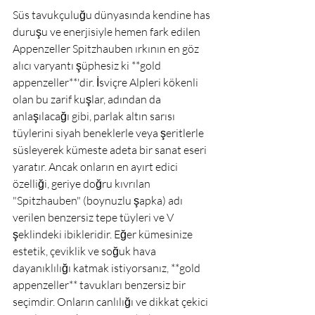
Süs tavukçuluğu dünyasında kendine has 
duruşu ve enerjisiyle hemen fark edilen 
Appenzeller Spitzhauben ırkının en göz 
alıcı varyantı şüphesiz ki **gold 
appenzeller**'dir. İsviçre Alpleri kökenli 
olan bu zarif kuşlar, adından da 
anlaşılacağı gibi, parlak altın sarısı 
tüylerini siyah beneklerle veya şeritlerle 
süsleyerek kümeste adeta bir sanat eseri 
yaratır. Ancak onların en ayırt edici 
özelliği, geriye doğru kıvrılan 
"Spitzhauben" (boynuzlu şapka) adı 
verilen benzersiz tepe tüyleri ve V 
şeklindeki ibikleridir. Eğer kümesinize 
estetik, çeviklik ve soğuk hava 
dayanıklılığı katmak istiyorsanız, **gold 
appenzeller** tavukları benzersiz bir 
seçimdir. Onların canlılığı ve dikkat çekici 