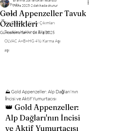
Brahma Süs Tavukları İstanbul
All Posts
7 Ara 2025
2 dakikada okunur
Gold Appenzeller Tavuk
Genel
Özellikleri
Süs Tavukları Civciv Çıkımları
Tavuklar Hakkında Bilgiler
Güncelleme tarihi:
16 Ara 2025
OLVAC A+B+HG 4'lü Karma Aşı
aşı
⛰️ Gold Appenzeller: Alp Dağları'nın 
İncisi ve Aktif Yumurtacısı
👑 Gold Appenzeller: 
Alp Dağları'nın İncisi 
ve Aktif Yumurtacısı