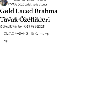
Brahma Süs Tavukları İstanbul
All Posts
7 Ara 2025
2 dakikada okunur
Gold Laced Brahma
Genel
Tavuk Özellikleri
Süs Tavukları Civciv Çıkımları
Tavuklar Hakkında Bilgiler
Güncelleme tarihi:
16 Ara 2025
OLVAC A+B+HG 4'lü Karma Aşı
aşı