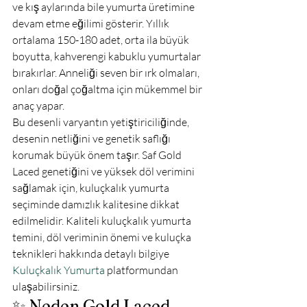
ve kış aylarında bile yumurta üretimine 
devam etme eğilimi gösterir. Yıllık 
ortalama 150-180 adet, orta ila büyük 
boyutta, kahverengi kabuklu yumurtalar 
bırakırlar. Anneliği seven bir ırk olmaları, 
onları doğal çoğaltma için mükemmel bir 
anaç yapar.
Bu desenli varyantın yetiştiriciliğinde, 
desenin netliğini ve genetik saflığı 
korumak büyük önem taşır. Saf Gold 
Laced genetiğini ve yüksek döl verimini 
sağlamak için, kuluçkalık yumurta 
seçiminde damızlık kalitesine dikkat 
edilmelidir. Kaliteli kuluçkalık yumurta 
temini, döl veriminin önemi ve kuluçka 
teknikleri hakkında detaylı bilgiye 
Kuluçkalık Yumurta
 platformundan 
ulaşabilirsiniz.
✨ Neden Gold Laced 