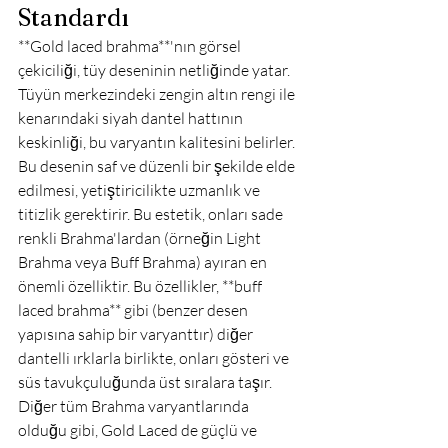
Standardı
**Gold laced brahma**'nın görsel 
çekiciliği, tüy deseninin netliğinde yatar. 
Tüyün merkezindeki zengin altın rengi ile 
kenarındaki siyah dantel hattının 
keskinliği, bu varyantın kalitesini belirler. 
Bu desenin saf ve düzenli bir şekilde elde 
edilmesi, yetiştiricilikte uzmanlık ve 
titizlik gerektirir. Bu estetik, onları sade 
renkli Brahma'lardan (örneğin Light 
Brahma veya Buff Brahma) ayıran en 
önemli özelliktir. Bu özellikler, **buff 
laced brahma** gibi (benzer desen 
yapısına sahip bir varyanttır) diğer 
dantelli ırklarla birlikte, onları gösteri ve 
süs tavukçuluğunda üst sıralara taşır.
Diğer tüm Brahma varyantlarında 
olduğu gibi, Gold Laced de güçlü ve 