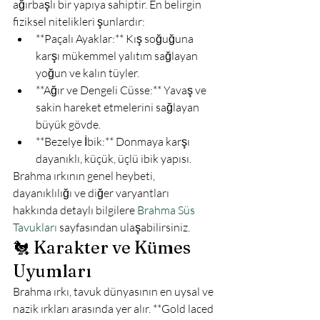
ağırbaşlı bir yapıya sahiptir. En belirgin 
fiziksel nitelikleri şunlardır:
**Paçalı Ayaklar:** Kış soğuğuna 
karşı mükemmel yalıtım sağlayan 
yoğun ve kalın tüyler.
**Ağır ve Dengeli Cüsse:** Yavaş ve 
sakin hareket etmelerini sağlayan 
büyük gövde.
**Bezelye İbik:** Donmaya karşı 
dayanıklı, küçük, üçlü ibik yapısı.
Brahma ırkının genel heybeti, 
dayanıklılığı ve diğer varyantları 
hakkında detaylı bilgilere 
Brahma Süs 
Tavukları
 sayfasından ulaşabilirsiniz.
🐔 Karakter ve Kümes 
Uyumları
Brahma ırkı, tavuk dünyasının en uysal ve 
nazik ırkları arasında yer alır. **Gold laced 