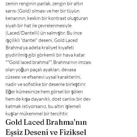
zemin renginin parlak, zengin bir altın 
sarısı (Gold) olması ve her bir tüyün 
kenarının, keskin bir kontrast oluşturan 
siyah bir hat ile çevrelenmesiyle 
(Laced/Dantelli) ün salmıştır. Bu ince 
işçilikli "dantel" deseni, Gold Laced 
Brahma'ya adeta kraliyet kıyafeti 
giydirilmiş gibi görkemli bir hava katar. 
**Gold laced brahma**, Brahma'nın imzası 
olan yoğun paçalı ayakları, devasa 
cüssesi ve efsanevi uysal karakterini, 
nadir ve sofistike bir desenle birleştirir. 
Eğer kümesinize hem görsel bir şölen 
hem de kışa dayanıklı, dost canlısı bir dev 
katmak istiyorsanız, bu altın işlemeli 
kuşlar mükemmel bir tercihtir.
Gold Laced Brahma'nın 
Eşsiz Deseni ve Fiziksel 