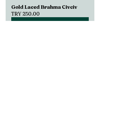
Gold Laced Brahma Civciv
TRY 250.00
Satın Al
Selling fast
Gold Laced Brahma 
Kuluçkalık Yumurta
TRY 100.00
Satın Al
Wyandotte Çeşitleri
Kuluçkalık Yumurta ve Civciv Brahma Çeşitleri