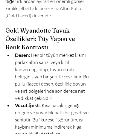
diğer ırklardan ayıran en önemli görsel 
kimlik, elbette ki benzersiz Altın Pullu 
(Gold Laced) desenidir.

Gold Wyandotte Tavuk 
Özellikleri: Tüy Yapısı ve 
Renk Kontrastı
Desen:
 Her bir tüyün merkez kısmı 
parlak altın sarısı veya kızıl 
kahverengi olup, tüyün etrafı 
belirgin siyah bir şeritle çevrilidir. Bu 
pullu (laced) desen, özellikle boyun 
ve sırt bölgelerinde son derece net 
ve dikkat çekicidir.
Vücut Şekli:
 Kısa bacaklı, geniş, 
dolgun ve yuvarlak hatlı bir gövdeye 
sahiptir. Bu "küresel" görünüm, ısı 
kaybını minimuma indirerek kışa 
dayanıklılığı destekler.