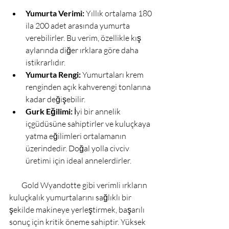
Yumurta Verimi:
 Yıllık ortalama 180 
ila 200 adet arasında yumurta 
verebilirler. Bu verim, özellikle kış 
aylarında diğer ırklara göre daha 
istikrarlıdır.
Yumurta Rengi:
 Yumurtaları krem 
renginden açık kahverengi tonlarına 
kadar değişebilir.
Gurk Eğilimi:
 İyi bir annelik 
içgüdüsüne sahiptirler ve kuluçkaya 
yatma eğilimleri ortalamanın 
üzerindedir. Doğal yolla civciv 
üretimi için ideal annelerdirler.
        Gold Wyandotte gibi verimli ırkların 
kuluçkalık yumurtalarını sağlıklı bir 
şekilde makineye yerleştirmek, başarılı 
sonuç için kritik öneme sahiptir. Yüksek 