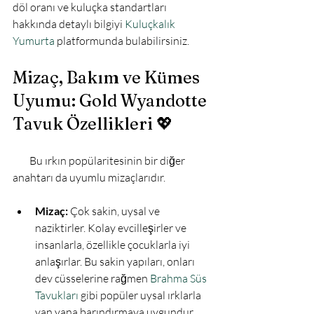
döl oranı ve kuluçka standartları 
hakkında detaylı bilgiyi 
Kuluçkalık 
Yumurta
 platformunda bulabilirsiniz.

Mizaç, Bakım ve Kümes 
Uyumu: Gold Wyandotte 
Tavuk Özellikleri 💖
        Bu ırkın popülaritesinin bir diğer 
anahtarı da uyumlu mizaçlarıdır.

Mizaç:
 Çok sakin, uysal ve 
naziktirler. Kolay evcilleşirler ve 
insanlarla, özellikle çocuklarla iyi 
anlaşırlar. Bu sakin yapıları, onları 
dev cüsselerine rağmen 
Brahma Süs 
Tavukları
 gibi popüler uysal ırklarla 
yan yana barındırmaya uygundur.