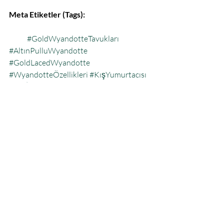
Meta Etiketler (Tags):
#GoldWyandotteTavukları
#AltınPulluWyandotte
#GoldLacedWyandotte
#WyandotteÖzellikleri
#KışYumurtacısı
#GülİbikTavuk
#AltınWyandotteFiyat
#SüsTavukları
Selling fast
Gold Wyandotte Hatching 
Eggs Kuluçkalık Yumurta
TRY 80.00