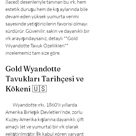
(laced) desenleriyle tanınan bu ırk, hem 
estetik duruşu hem de kış aylarında bile 
devam eden yüksek yumurta verimi 
sayesinde yetiştiricilerin favorisi olmayı 
sürdürür. Güvenilir, sakin ve dayanıklı bir 
ırk arayışındaysanız, detaylı **Gold 
Wyandotte Tavuk Özellikleri** 
incelememiz tam size göre.

Gold Wyandotte 
Tavukları Tarihçesi ve 
Kökeni 🇺🇸
        Wyandotte ırkı, 1860'lı yıllarda 
Amerika Birleşik Devletleri'nde, zorlu 
Kuzey Amerika kışlarına dayanıklı, çift 
amaçlı (et ve yumurta) bir ırk olarak 
geliştirilmiştir. İlk kabul gören varyant 