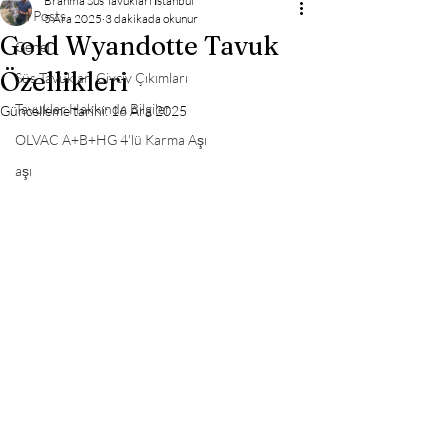
Brahma Süs Tavukları İstanbul
All Posts
5 Ara 2025
3 dakikada okunur
Gold Wyandotte Tavuk
Genel
Özellikleri
Süs Tavukları Civciv Çıkımları
Tavuklar Hakkında Bilgiler
Güncelleme tarihi:
16 Ara 2025
OLVAC A+B+HG 4'lü Karma Aşı
aşı