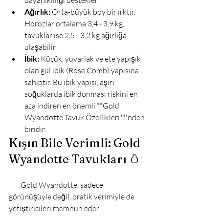
Ağırlık:
 Orta-büyük boy bir ırktır. 
Horozlar ortalama 3,4 - 3,9 kg, 
tavuklar ise 2,5 - 3,2 kg ağırlığa 
ulaşabilir.
İbik:
 Küçük, yuvarlak ve ete yapışık 
olan gül ibik (Rose Comb) yapısına 
sahiptir. Bu ibik yapısı, aşırı 
soğuklarda ibik donması riskini en 
aza indiren en önemli **Gold 
Wyandotte Tavuk Özellikleri**'nden 
biridir.
Kışın Bile Verimli: Gold 
Wyandotte Tavukları 🥚
        Gold Wyandotte, sadece 
görünüşüyle değil, pratik verimiyle de 
yetiştiricileri memnun eder.
