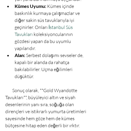
Kümes Uyumu:
 Kümes içinde 
baskınlık kurmaya çalışmazlar ve 
diğer sakin süs tavuklarıyla iyi 
geçinirler. Onları 
İstanbul Süs 
Tavukları
 koleksiyoncularının 
gözdesi yapan da bu uyumlu 
yapılarıdır.
Alan:
 Serbest dolaşımı sevseler de, 
kapalı bir alanda da rahatça 
bakılabilirler. Uçma eğilimleri 
düşüktür.
        Sonuç olarak, **Gold Wyandotte 
Tavukları**, büyüleyici altın ve siyah 
desenlerinin yanı sıra, soğuğa olan 
dirençleri ve istikrarlı yumurta üretimleri 
sayesinde hem göze hem de kümes 
bütçesine hitap eden değerli bir ırktır.
