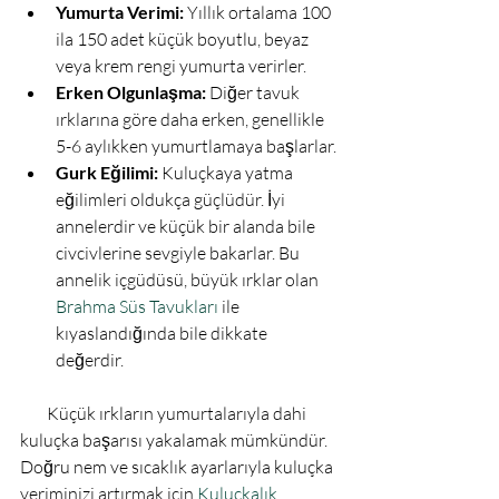
Yumurta Verimi:
 Yıllık ortalama 100 
ila 150 adet küçük boyutlu, beyaz 
veya krem rengi yumurta verirler.
Erken Olgunlaşma:
 Diğer tavuk 
ırklarına göre daha erken, genellikle 
5-6 aylıkken yumurtlamaya başlarlar.
Gurk Eğilimi:
 Kuluçkaya yatma 
eğilimleri oldukça güçlüdür. İyi 
annelerdir ve küçük bir alanda bile 
civcivlerine sevgiyle bakarlar. Bu 
annelik içgüdüsü, büyük ırklar olan 
Brahma Süs Tavukları
 ile 
kıyaslandığında bile dikkate 
değerdir.
        Küçük ırkların yumurtalarıyla dahi 
kuluçka başarısı yakalamak mümkündür. 
Doğru nem ve sıcaklık ayarlarıyla kuluçka 
veriminizi artırmak için 
Kuluçkalık 