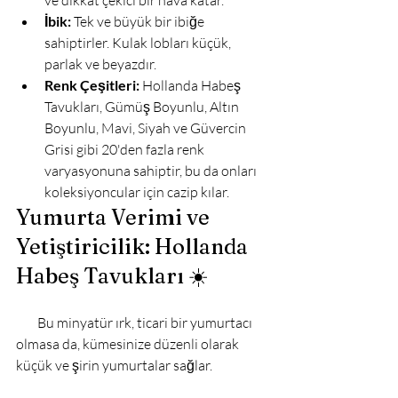
İbik:
 Tek ve büyük bir ibiğe 
sahiptirler. Kulak lobları küçük, 
parlak ve beyazdır.
Renk Çeşitleri:
 Hollanda Habeş 
Tavukları, Gümüş Boyunlu, Altın 
Boyunlu, Mavi, Siyah ve Güvercin 
Grisi gibi 20'den fazla renk 
varyasyonuna sahiptir, bu da onları 
koleksiyoncular için cazip kılar.
Yumurta Verimi ve 
Yetiştiricilik: Hollanda 
Habeş Tavukları ☀️
        Bu minyatür ırk, ticari bir yumurtacı 
olmasa da, kümesinize düzenli olarak 
küçük ve şirin yumurtalar sağlar.
