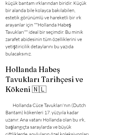
küçük bantam ırklarından biridir. Küçük 
bir alanda bile kolayca bakılabilen, 
estetik görünümlü ve hareketli bir ırk 
arayanlar için **Hollanda Habeş 
Tavukları** ideal bir seçimdir. Bu minik 
zarafet abidesinin tüm özelliklerini ve 
yetiştiricilik detaylarını bu yazıda 
bulacaksınız.

Hollanda Habeş 
Tavukları Tarihçesi ve 
Kökeni 🇳🇱
        Hollanda Cüce Tavukları'nın (Dutch 
Bantam) kökenleri 17. yüzyıla kadar 
uzanır. Ana vatanı Hollanda olan bu ırk, 
başlangıçta saraylarda ve büyük 
çiftliklerde, soyluların özel koleksiyonları 