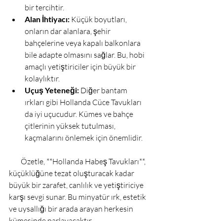
bir tercihtir.
Alan İhtiyacı:
 Küçük boyutları, 
onların dar alanlara, şehir 
bahçelerine veya kapalı balkonlara 
bile adapte olmasını sağlar. Bu, hobi 
amaçlı yetiştiriciler için büyük bir 
kolaylıktır.
Uçuş Yeteneği:
 Diğer bantam 
ırkları gibi Hollanda Cüce Tavukları 
da iyi uçucudur. Kümes ve bahçe 
çitlerinin yüksek tutulması, 
kaçmalarını önlemek için önemlidir.
        Özetle, **Hollanda Habeş Tavukları**, 
küçüklüğüne tezat oluşturacak kadar 
büyük bir zarafet, canlılık ve yetiştiriciye 
karşı sevgi sunar. Bu minyatür ırk, estetik 
ve uysallığı bir arada arayan herkesin 
kümesinde parlayacaktır.
