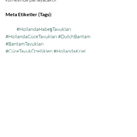
Meta Etiketler (Tags):
#HollandaHabeşTavukları
#HollandaCüceTavukları
#DutchBantam
#BantamTavukları
#CüceTavukÖzellikleri
#HollandaKriel
#HabeşTavuğuFiyat
#EnKüçükTavukIrkı
#SüsTavukları
Selling fast
Hollanda Habeş Civciv
TRY 200.00