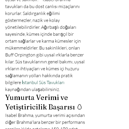
tavukları da bu dost canlısı mizaçlarını 
korurlar. Saldırganlık eğilimi 
göstermezler, nazik ve kolay 
yönetilebilirdirler. Ağırbaşlı doğaları 
sayesinde, kümes içinde barışçıl bir 
ortam sağlarlar ve karma kümesler için 
mükemmeldirler. Bu sakinlikleri, onları 
Buff Orpington gibi uysal ırklarla benzer 
kılar. Süs tavuklarının genel bakımı, uysal 
ırkların ihtiyaçları ve kümes içi huzuru 
sağlamanın yolları hakkında pratik 
bilgilere 
İstanbul Süs Tavukları
kaynağından ulaşabilirsiniz.
Yumurta Verimi ve 
Yetiştiricilik Başarısı 🥚
Isabel Brahma, yumurta verimi açısından 
diğer Brahma'lara benzer bir performans 
sergiler. Yılda ortalama 150-180 adet, 