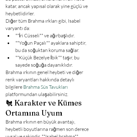
katar, ancak yapısal olarak yine güçlü ve 
heybetlidirler.
Diğer tüm Brahma ırkları gibi, Isabel 
varyantı da:
**İri Cüsseli** ve ağırbaşlıdır.
**Yoğun Paçalı** ayaklara sahiptir, 
bu da soğuktan koruma sağlar.
**Küçük Bezelye İbik** taşır, bu 
sayede soğuğa dayanıklıdır.
Brahma ırkının genel heybeti ve diğer 
renk varyantları hakkında detaylı 
bilgilere 
Brahma Süs Tavukları
platformundan ulaşabilirsiniz.
🐔 Karakter ve Kümes 
Ortamına Uyum
Brahma ırkının en büyük avantajı, 
heybetli boyutlarına rağmen son derece 
uysal ve sakindir. **Isabel brahma** 