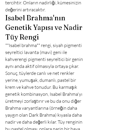
tercihtir. Onların nadirliği, kümesinizin 
değerini artıracaktır.
Isabel Brahma'nın 
Genetik Yapısı ve Nadir 
Tüy Rengi
**Isabel brahma** rengi, siyah pigmenti 
seyreltici lavanta (mavi) geni ile 
kahverengi pigmenti seyreltici bir genin 
aynı anda aktif olmasıyla ortaya çıkar. 
Sonuç, tüylerde canlı ve net renkler 
yerine, yumuşak, dumanlı, pastel bir 
krem ve kahve tonudur. Bu karmaşık 
genetik kombinasyon, Isabel Brahma'yı 
üretmeyi zorlaştırır ve bu da onu diğer 
Brahma varyantlarına (örneğin daha 
yaygın olan Dark Brahma) kıyasla daha 
nadir ve daha değerli kılar. Tüy renginin 
bu pastel olması, onlara narin bir hava 