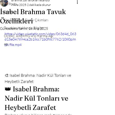
Brahma Süs Tavukları İstanbul
All Posts
7 Ara 2025
2 dakikada okunur
İsabel Brahma Tavuk
Genel
Özellikleri
Süs Tavukları Civciv Çıkımları
Tavuklar Hakkında Bilgiler
Güncelleme tarihi:
16 Ara 2025
https://video.wixstatic.com/video/063d4d_063
OLVAC A+B+HG 4'lü Karma Aşı
d15e047894ca2b18cc71b0f8c7762/1080p/m
aşı
p4/file.mp4
🎨 Isabel Brahma: Nadir Kül Tonları ve 
Heybetli Zarafet
👑 Isabel Brahma: 
Nadir Kül Tonları ve 
Heybetli Zarafet