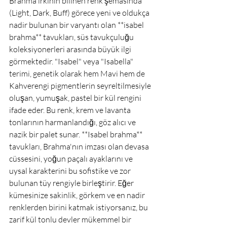
Brahma ırkının bilinen renk şemasında 
(Light, Dark, Buff) görece yeni ve oldukça 
nadir bulunan bir varyantı olan **isabel 
brahma** tavukları, süs tavukçuluğu 
koleksiyonerleri arasında büyük ilgi 
görmektedir. "Isabel" veya "Isabella" 
terimi, genetik olarak hem Mavi hem de 
Kahverengi pigmentlerin seyreltilmesiyle 
oluşan, yumuşak, pastel bir kül rengini 
ifade eder. Bu renk, krem ve lavanta 
tonlarının harmanlandığı, göz alıcı ve 
nazik bir palet sunar. **Isabel brahma** 
tavukları, Brahma'nın imzası olan devasa 
cüssesini, yoğun paçalı ayaklarını ve 
uysal karakterini bu sofistike ve zor 
bulunan tüy rengiyle birleştirir. Eğer 
kümesinize sakinlik, görkem ve en nadir 
renklerden birini katmak istiyorsanız, bu 
zarif kül tonlu devler mükemmel bir 