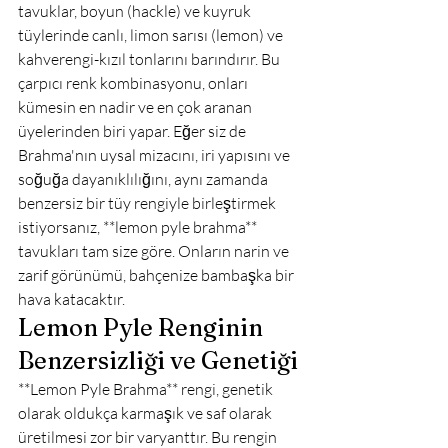
tavuklar, boyun (hackle) ve kuyruk 
tüylerinde canlı, limon sarısı (lemon) ve 
kahverengi-kızıl tonlarını barındırır. Bu 
çarpıcı renk kombinasyonu, onları 
kümesin en nadir ve en çok aranan 
üyelerinden biri yapar. Eğer siz de 
Brahma'nın uysal mizacını, iri yapısını ve 
soğuğa dayanıklılığını, aynı zamanda 
benzersiz bir tüy rengiyle birleştirmek 
istiyorsanız, **lemon pyle brahma** 
tavukları tam size göre. Onların narin ve 
zarif görünümü, bahçenize bambaşka bir 
hava katacaktır.
Lemon Pyle Renginin 
Benzersizliği ve Genetiği
**Lemon Pyle Brahma** rengi, genetik 
olarak oldukça karmaşık ve saf olarak 
üretilmesi zor bir varyanttır. Bu rengin 