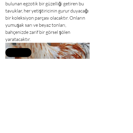
bulunan egzotik bir güzelliği getiren bu 
tavuklar, her yetiştiricinin gurur duyacağı 
bir koleksiyon parçası olacaktır. Onların 
yumuşak sarı ve beyaz tonları, 
bahçenizde zarif bir görsel şölen 
yaratacaktır.
Selling fast
Lemon Pyle Brahma 
Kuluçkalık Yumurta
TRY 100.00
Satın Al
Wyandotte Çeşitleri
Civciv
Brahma Çeşitleri