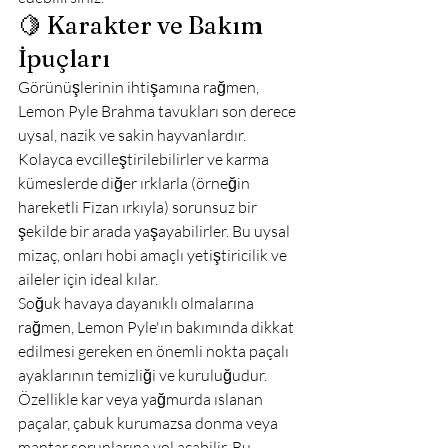
🍋 Karakter ve Bakım 
İpuçları
Görünüşlerinin ihtişamına rağmen, 
Lemon Pyle Brahma tavukları son derece 
uysal, nazik ve sakin hayvanlardır. 
Kolayca evcilleştirilebilirler ve karma 
kümeslerde diğer ırklarla (örneğin 
hareketli Fizan ırkıyla) sorunsuz bir 
şekilde bir arada yaşayabilirler. Bu uysal 
mizaç, onları hobi amaçlı yetiştiricilik ve 
aileler için ideal kılar.
Soğuk havaya dayanıklı olmalarına 
rağmen, Lemon Pyle'ın bakımında dikkat 
edilmesi gereken en önemli nokta paçalı 
ayaklarının temizliği ve kuruluğudur. 
Özellikle kar veya yağmurda ıslanan 
paçalar, çabuk kurumazsa donma veya 
mantar sorunlarına yol açabilir. Bu 