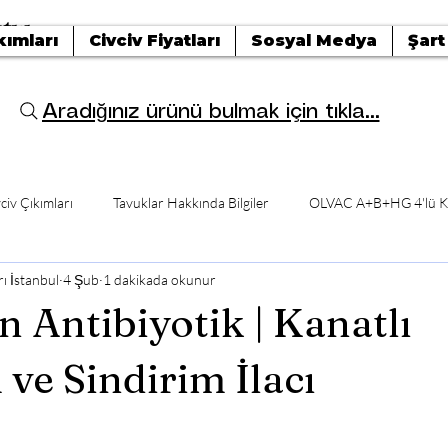
tışı
kımları
Civciv Fiyatları
Sosyal Medya
Şart
Aradığınız ürünü bulmak için tıkla...
civ Çıkımları
Tavuklar Hakkında Bilgiler
OLVAC A+B+HG 4'lü K
ı İstanbul
4 Şub
1 dakikada okunur
n Antibiyotik | Kanatlı
ve Sindirim İlacı