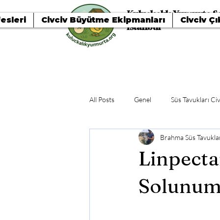
Kuluçkalık Yumurta Sa
esleri
Civciv Büyütme Ekipmanları
Civciv Çı
İstanbul
All Posts
Genel
Süs Tavukları Civ
Brahma Süs Tavuklar
Linpecta
Solunum 