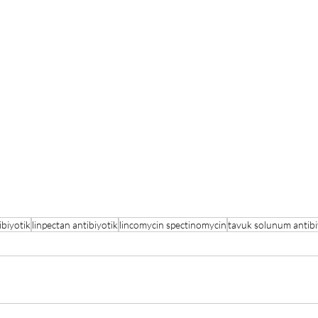
ibiyotik
linpectan antibiyotik
lincomycin spectinomycin
tavuk solunum antibi