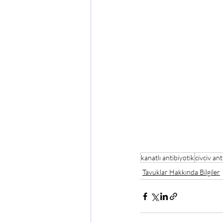
kanatlı antibiyotik
civciv ant
Tavuklar Hakkında Bilgiler