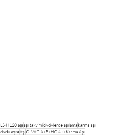
LS-H120 aşı
aşı takvimi
civcivlerde aşılama
karma aşı
civciv aşısı
Aşı
OLVAC A+B+HG 4'lü Karma Aşı