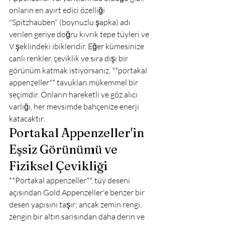
onların en ayırt edici özelliği 
"Spitzhauben" (boynuzlu şapka) adı 
verilen geriye doğru kıvrık tepe tüyleri ve 
V şeklindeki ibikleridir. Eğer kümesinize 
canlı renkler, çeviklik ve sıra dışı bir 
görünüm katmak istiyorsanız, **portakal 
appenzeller** tavukları mükemmel bir 
seçimdir. Onların hareketli ve göz alıcı 
varlığı, her mevsimde bahçenize enerji 
katacaktır.
Portakal Appenzeller'in 
Eşsiz Görünümü ve 
Fiziksel Çevikliği
**Portakal appenzeller**, tüy deseni 
açısından Gold Appenzeller'e benzer bir 
desen yapısını taşır; ancak zemin rengi, 
zengin bir altın sarısından daha derin ve 