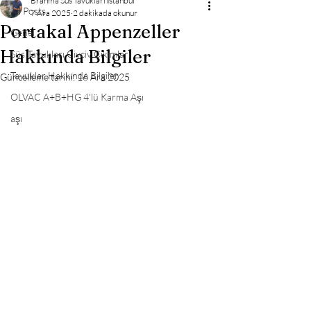
Brahma Süs Tavukları İstanbul
All Posts
7 Ara 2025
2 dakikada okunur
Portakal Appenzeller
Genel
Hakkında Bilgiler
Süs Tavukları Civciv Çıkımları
Tavuklar Hakkında Bilgiler
Güncelleme tarihi:
16 Ara 2025
OLVAC A+B+HG 4'lü Karma Aşı
aşı