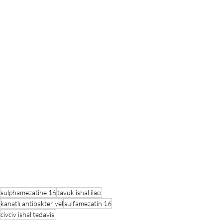
sulphamezatine 16
tavuk ishal ilacı
kanatlı antibakteriyel
sulfamezatin 16
civciv ishal tedavisi