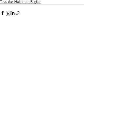
Tavuklar Hakkında Bilgiler
Son Yazılar
Hepsini Gör