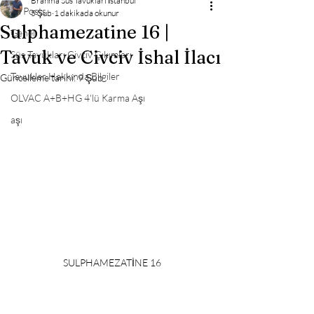
Brahma Süs Tavukları İstanbul
All Posts
5 Şub
1 dakikada okunur
Sulphamezatine 16 |
Genel
Tavuk ve Civciv İshal İlacı
Süs Tavukları Civciv Çıkımları
Tavuklar Hakkında Bilgiler
Güncelleme tarihi:
9 Şub
OLVAC A+B+HG 4'lü Karma Aşı
aşı
SULPHAMEZATİNE 16