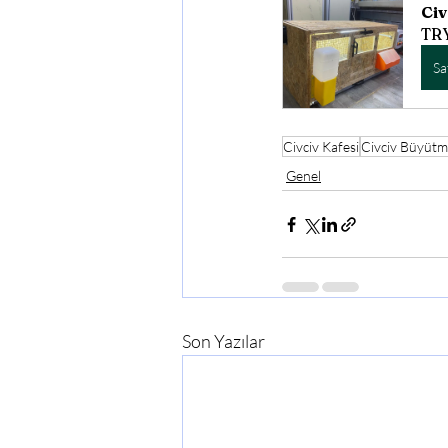
Civ
TRY
Sa
Civciv Kafesi
Civciv Büyüt
Genel
Son Yazılar