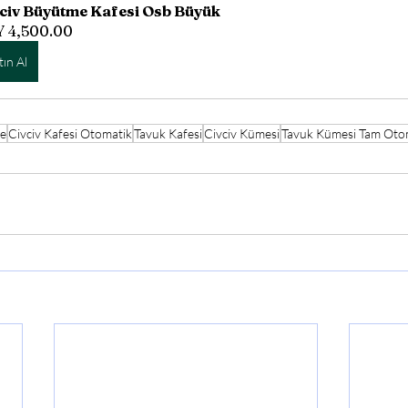
civ Büyütme Kafesi Osb Büyük
 4,500.00
tın Al
me
Civciv Kafesi Otomatik
Tavuk Kafesi
Civciv Kümesi
Tavuk Kümesi Tam Oto