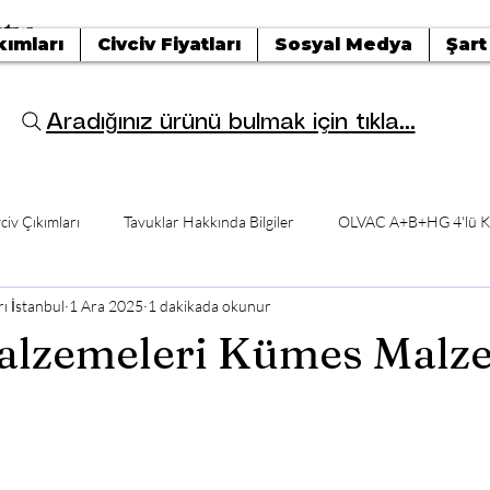
tışı
kımları
Civciv Fiyatları
Sosyal Medya
Şart
Aradığınız ürünü bulmak için tıkla...
civ Çıkımları
Tavuklar Hakkında Bilgiler
OLVAC A+B+HG 4'lü K
ı İstanbul
1 Ara 2025
1 dakikada okunur
alzemeleri Kümes Malze