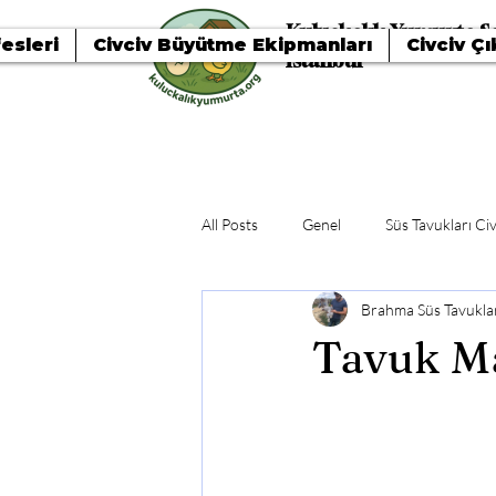
Kuluçkalık Yumurta Sa
esleri
Civciv Büyütme Ekipmanları
Civciv Çı
İstanbul
All Posts
Genel
Süs Tavukları Civ
Brahma Süs Tavuklar
Tavuk M