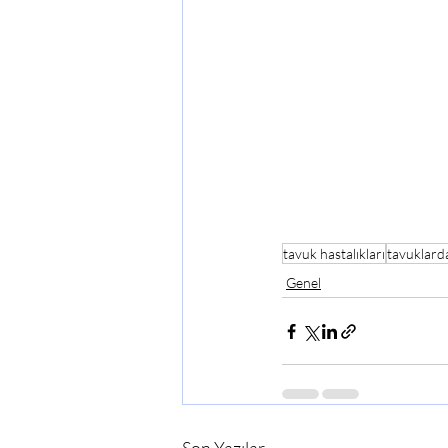
tavuk hastalıkları
tavuklard
Genel