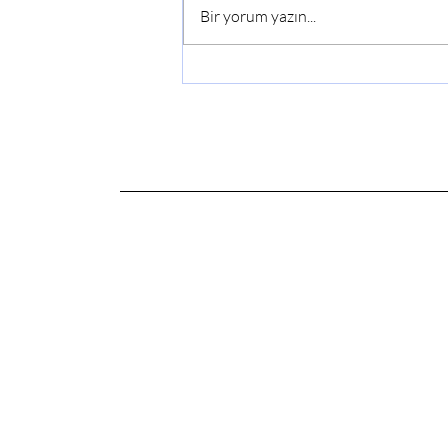
Bir yorum yazın...
Susex Tavuk Özellikleri
Nelerdir?