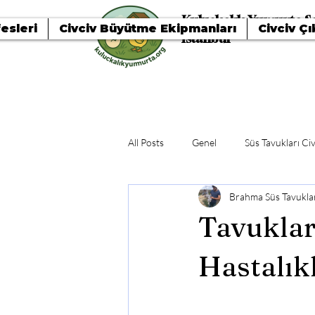
Kuluçkalık Yumurta Sa
esleri
Civciv Büyütme Ekipmanları
Civciv Çı
İstanbul
All Posts
Genel
Süs Tavukları Civ
Brahma Süs Tavuklar
Tavuklar
Hastalık