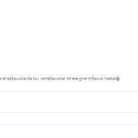
a stres
tavuklarda tüy yeme
tavuklar strese girermi
tavuk hastalığı