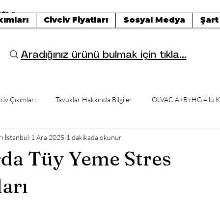
tışı
kımları
Civciv Fiyatları
Sosyal Medya
Şart
Aradığınız ürünü bulmak için tıkla...
civ Çıkımları
Tavuklar Hakkında Bilgiler
OLVAC A+B+HG 4'lü K
ı İstanbul
1 Ara 2025
1 dakikada okunur
da Tüy Yeme Stres
ları