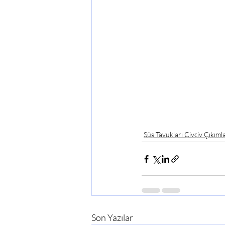
Süs Tavukları Civciv Çıkımla
Son Yazılar