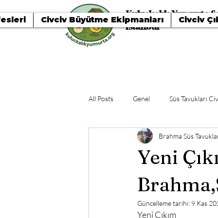
Kuluçkalık Yumurta Sa
esleri
Civciv Büyütme Ekipmanları
Civciv Çı
İstanbul
All Posts
Genel
Süs Tavukları Civ
Brahma Süs Tavuklar
Yeni Çık
Brahma,
Güncelleme tarihi:
9 Kas 20
Yeni Çıkım
