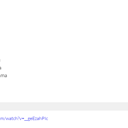




hma

om/watch?v=__geEzahPIc