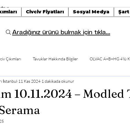
tışı
kımları
Civciv Fiyatları
Sosyal Medya
Şart
Aradığınız ürünü bulmak için tıkla...
civ Çıkımları
Tavuklar Hakkında Bilgiler
OLVAC A+B+HG 4'lü K
ı İstanbul
11 Kas 2024
1 dakikada okunur
ım 10.11.2024 – Modled 
Serama
25