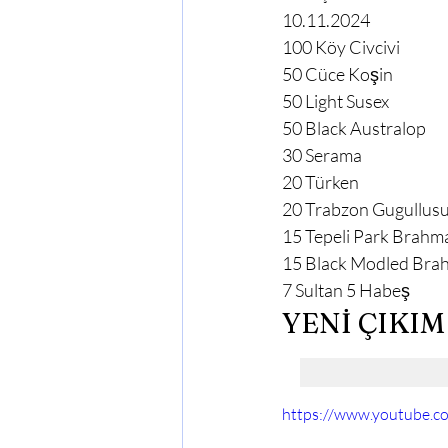
10.11.2024
100 Köy Civcivi

50 Cüce Koşin

50 Light Susex

50 Black Australop

30 Serama

20 Türken

20 Trabzon Gugullusu
15 Tepeli Park Brahma
15 Black Modled Bra
7 Sultan 5 Habeş
YENİ ÇIKIM
https://www.youtube.c