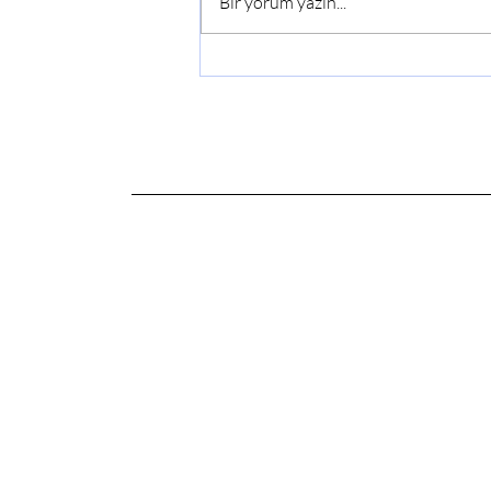
Bir yorum yazın...
Yeni Çıkım 19.11.2024 –
İspenç, Cüce Koşin