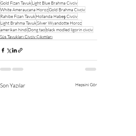
Gold Fizan Tavuk
Light Blue Brahma Civciv
White Ameraucana Horoz
Gold Brahma Civciv
Rahibe Fizan Tavuk
Hollanda Habeş Civciv
Light Brahma Tavuk
Silver Wyandotte Horoz
amerikan hindi
Dong tao
black modled ligorin civciv
Süs Tavukları Civciv Çıkımları
Son Yazılar
Hepsini Gör