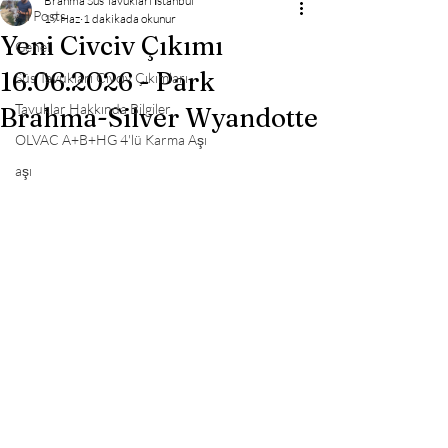
Brahma Süs Tavukları İstanbul
All Posts
19 Haz
1 dakikada okunur
Yeni Civciv Çıkımı
Genel
16.06.2026 - Park
Süs Tavukları Civciv Çıkımları
Tavuklar Hakkında Bilgiler
Brahma-Silver Wyandotte
OLVAC A+B+HG 4'lü Karma Aşı
aşı