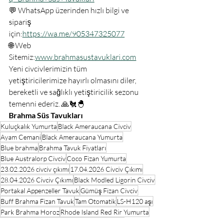
💬 WhatsApp üzerinden hızlı bilgi ve 
sipariş 
için:
https://wa.me/905347325077
🌐 Web 
Sitemiz:
www.brahmasustavuklari.com
Yeni civcivlerimizin tüm 
yetiştiricilerimize hayırlı olmasını diler, 
bereketli ve sağlıklı yetiştiricilik sezonu 
temenni ederiz. 🙏🐔🐣
Brahma Süs Tavukları
Kuluçkalık Yumurta
Black Ameraucana Civciv
Ayam Cemani
Black Ameraucana Yumurta
Blue brahma
Brahma Tavuk Fiyatları
Blue Australorp Civciv
Coco Fizan Yumurta
23.02.2026 civciv çıkımı
17.04.2026 Civciv Çıkımı
28.04.2026 Civciv Çıkımı
Black Modled Ligorin Civciv
Portakal Appenzeller Tavuk
Gümüş Fizan Civciv
Buff Brahma Fizan Tavuk
Tam Otomatik
LS-H120 aşı
Park Brahma Horoz
Rhode Island Red Rir Yumurta