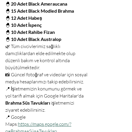
🐣 
20 Adet Black Ameraucana
🐣 
15 Adet Black Modled Brahma
🐣 
12 Adet Habeş
🐣 
10 Adet İspenç
🐣 
10 Adet Rahibe Fizan
🐣 
10 Adet Black Australop
🌿 Tüm civcivlerimiz sağlıklı 
damızlıklardan elde edilmekte olup 
düzenli bakım ve kontrol altında 
büyütülmektedir.
📸 Güncel fotoğraf ve videolar için sosyal 
medya hesaplarımızı takip edebilirsiniz.
📍 İşletmemizin konumunu görmek ve 
yol tarifi almak için Google Haritalar'da 
Brahma Süs Tavukları
 işletmemizi 
ziyaret edebilirsiniz.
📍 Google 
Maps:
https://maps.google.com/?
q=Brahma+Süs+Tavukları