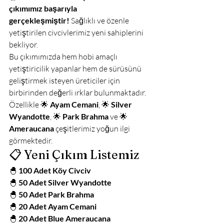
çıkımımız başarıyla 
gerçekleşmiştir!
 Sağlıklı ve özenle 
yetiştirilen civcivlerimiz yeni sahiplerini 
bekliyor.
Bu çıkımımızda hem hobi amaçlı 
yetiştiricilik yapanlar hem de sürüsünü 
geliştirmek isteyen üreticiler için 
birbirinden değerli ırklar bulunmaktadır. 
Özellikle 🌟 
Ayam Cemani
, 🌟 
Silver 
Wyandotte
, 🌟 
Park Brahma
 ve 🌟 
Ameraucana
 çeşitlerimiz yoğun ilgi 
görmektedir.
📋 Yeni Çıkım Listemiz
🐣 
100 Adet Köy Civciv
🐣 
50 Adet Silver Wyandotte
🐣 
50 Adet Park Brahma
🐣 
20 Adet Ayam Cemani
🐣 
20 Adet Blue Ameraucana