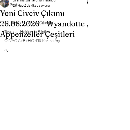
Brahma Süs Tavukları İstanbul
All Posts
28 Haz
2 dakikada okunur
Yeni Civciv Çıkımı
Genel
26.06.2026 - Wyandotte ,
Süs Tavukları Civciv Çıkımları
Tavuklar Hakkında Bilgiler
Appenzeller Çeşitleri
OLVAC A+B+HG 4'lü Karma Aşı
aşı