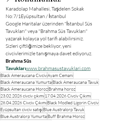
Karadolap Mahallesi, Taşdelen Sokak 
No:7/1Eyüpsultan / İstanbul
Google Haritalar üzerinden "İstanbul Süs 
Tavukları" veya "Brahma Süs Tavukları" 
yazarak kolayca yol tarifi alabilirsiniz.
Sizleri çiftliğimize bekliyor, yeni 
civcivlerimizle tanışmaya davet ediyoruz.
Brahma Süs 
Tavukları
www.brahmasustavuklari.com
Black Ameraucana Civciv
Ayam Cemani
Black Ameraucana Yumurta
Black Ameraucana Tavuk
Black Ameraucana Horoz
Brahma horoz
23.02.2026 civciv çıkımı
17.04.2026 Civciv Çıkımı
28.04.2026 Civciv Çıkımı
Black Modled Ligorin Civciv
Eyüpsultan civciv satışı
Blue Australorp Tavuk
Blue Australorp Yumurta
Buff Brahma Horoz
Cream Legbar
Civciv Çıkımı
Gold Appenzeller Yumurta
Gold Fizan Yumurta
Elmas sülün