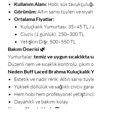
Kullanım Alanı:
Hobi, süs tavukçuluğu ve profesyonel üret
Görünüm:
Altın sarısı tüyleri ve siyah kenar desenleri ile gö
Ortalama Fiyatlar:
Kuluçkalık Yumurtası: 35–45 TL / adet
Civciv (1 günlük): 250–300 TL
Yetişkin Dişi: 500–550 TL
Bakım Önerisi 🌿
Yumurtalar,
temiz ve uygun sıcaklıkta saklandığında
Düzenli nem ve sıcaklık kontrolü, çıkım oranını artırır.
Neden Buff Laced Brahma Kuluçkalık Yumurtası? 💎
Estetik ve nadir renk: Altın sarısı tüyler ve siyah kenar dese
Yüksek döllülük ve sağlıklı civciv garantisi
Hem hobi hem profesyonel yetiştiricilik için ideal
Dayanıklı ve bakımı kolay
Hemen Sipariş Verin 🌸
Buff Laced Brahma kuluçkalık yumurtaları ile
yavrular için hemen siparişinizi oluşturun!
Etiketler:
#BuffLacedBrahma #KuluçkalıkYumurta #BrahmaTavukları #Sü