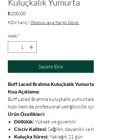
Kuluçkalık Yumurta
Fiyat
₺100,00
KDV hariç
|
Otobüs veya Kargo Gönd.
Adet
*
Sepete Ekle
Buff Laced Brahma Kuluçkalık Yumurtası 🥚
Kısa Açıklama:
Buff Laced Brahma kuluçkalık yumurtaları ile sağlıklı ve dayanık
hobi hem de profesyonel yetiştiricilik için ideal bir tercihtir.
Ürün Özellikleri:
Döllülük:
Yüksek ve güvenilir
Civciv Kalitesi:
Sağlıklı, dayanıklı ve hızlı gelişir
Kuluçka Süresi:
Yaklaşık 21 gün