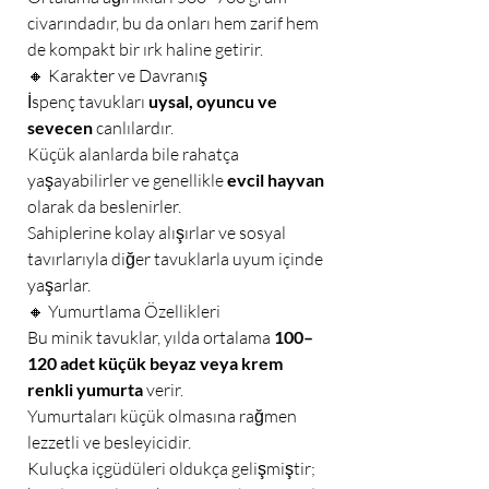
civarındadır, bu da onları hem zarif hem
de kompakt bir ırk haline getirir.
🔸 Karakter ve Davranış
İspenç tavukları
uysal, oyuncu ve
sevecen
canlılardır.
Küçük alanlarda bile rahatça
yaşayabilirler ve genellikle
evcil hayvan
olarak da beslenirler.
Sahiplerine kolay alışırlar ve sosyal
tavırlarıyla diğer tavuklarla uyum içinde
yaşarlar.
🔸 Yumurtlama Özellikleri
Bu minik tavuklar, yılda ortalama
100–
120 adet küçük beyaz veya krem
renkli yumurta
verir.
Yumurtaları küçük olmasına rağmen
lezzetli ve besleyicidir.
Kuluçka içgüdüleri oldukça gelişmiştir;