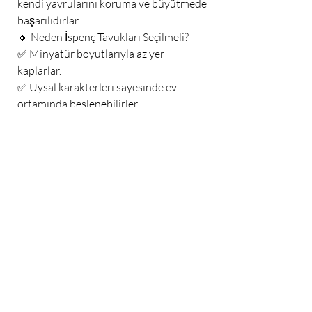
kendi yavrularını koruma ve büyütmede
başarılıdırlar.
🔸 Neden İspenç Tavukları Seçilmeli?
✅ Minyatür boyutlarıyla az yer
kaplarlar.
✅ Uysal karakterleri sayesinde ev
ortamında beslenebilirler.
✅ Zarif ve renkli tüyleriyle süs tavuğu
koleksiyonlarına değer katarlar.
✅ Kuluçka yetenekleri yüksektir.
🌿 Sonuç
İspenç tavukları
, hem görsel açıdan
estetik hem de karakter olarak sevgi
dolu bir süs tavuğu ırkıdır.
Bakımı kolay, dayanıklı ve sevimli
yapısıyla
kuluckalikyumurta.org
ziyaretçileri için mükemmel bir tercihtir.
🏷️ SEO Etiketleri (Tags)
ispenç, ispenç tavuk, ispenç tavuğu, süs