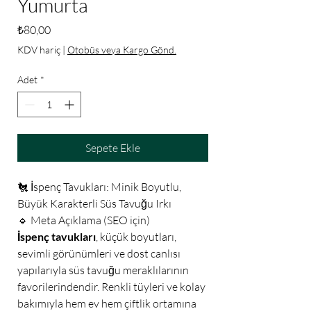
Yumurta
Fiyat
₺80,00
KDV hariç
|
Otobüs veya Kargo Gönd.
Adet
*
Sepete Ekle
🐔 İspenç Tavukları: Minik Boyutlu,
Büyük Karakterli Süs Tavuğu Irkı
🔹 Meta Açıklama (SEO için)
İspenç tavukları
, küçük boyutları,
sevimli görünümleri ve dost canlısı
yapılarıyla süs tavuğu meraklılarının
favorilerindendir. Renkli tüyleri ve kolay
bakımıyla hem ev hem çiftlik ortamına