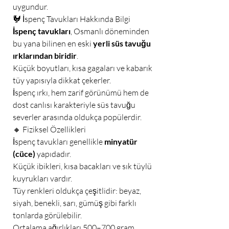
uygundur.
🐓 İspenç Tavukları Hakkında Bilgi
İspenç tavukları
, Osmanlı döneminden
bu yana bilinen en eski
yerli süs tavuğu
ırklarından biridir
.
Küçük boyutları, kısa gagaları ve kabarık
tüy yapısıyla dikkat çekerler.
İspenç ırkı, hem zarif görünümü hem de
dost canlısı karakteriyle süs tavuğu
severler arasında oldukça popülerdir.
🔸 Fiziksel Özellikleri
İspenç tavukları genellikle
minyatür
(cüce)
yapıdadır.
Küçük ibikleri, kısa bacakları ve sık tüylü
kuyrukları vardır.
Tüy renkleri oldukça çeşitlidir: beyaz,
siyah, benekli, sarı, gümüş gibi farklı
tonlarda görülebilir.
Ortalama ağırlıkları 500–700 gram