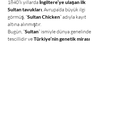
1840’lı yıllarda
İngiltere’ye ulaşan ilk
Sultan tavukları
, Avrupa’da büyük ilgi
görmüş, “
Sultan Chicken
” adıyla kayıt
altına alınmıştır.
Bugün, “
Sultan
” ismiyle dünya genelinde
tescillidir ve
Türkiye’nin genetik mirası
olarak kabul edilir.
📸
Görsellerle Osmanlı Sultan
Tavukları
Blog görselleri için öneriler:
🕊️
“Osmanlı Sultan tavuk”
— Beyaz
tüyleriyle zarif bir horoz.
🪶
“Sultan tavuk tepelik”
— Yakın plan
tepelik tüyleri fotoğrafı.
🌿
“Saray bahçesinde Sultan tavuk”
—
Doğal ortamda gezen tavuklar.
Alt Etiket (SEO Alt Text) Önerileri:
“osmanlı sultan tavuk özellikleri”
“sultan chicken turkey”