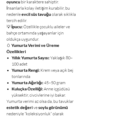
oyuncu
bir karaktere sahiptir.
İnsanlarla kolay iletişim kurabilir, bu
nedenle
evcil süs tavuğu
olarak sıklıkla
tercih edilir.
💡
İpucu:
Özellikle çocuklu aileler ve
bahçe ortamında yaşayanlar için
oldukça uygundur.
🥚
Yumurta Verimi ve Üreme
Özellikleri
Yıllık Yumurta Sayısı:
Yaklaşık 80–
100 adet
Yumurta Rengi:
Krem veya açık bej
tonlarında
Yumurta Ağırlığı:
45–50 gram
Kuluçka Özelliği:
Anne içgüdüsü
yüksektir, civcivlerine iyi bakar.
Yumurta verimi az olsa da, bu tavuklar
estetik değeri
ve
soylu görünümü
nedeniyle “koleksiyonluk” olarak