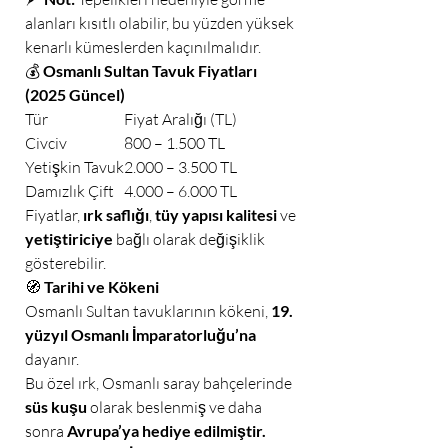
alanları kısıtlı olabilir, bu yüzden yüksek
kenarlı kümeslerden kaçınılmalıdır.
💰
Osmanlı Sultan Tavuk Fiyatları
(2025 Güncel)
Tür
Fiyat Aralığı (TL)
Civciv
800 – 1.500 TL
Yetişkin Tavuk
2.000 – 3.500 TL
Damızlık Çift
4.000 – 6.000 TL
Fiyatlar,
ırk saflığı
,
tüy yapısı kalitesi
ve
yetiştiriciye
bağlı olarak değişiklik
gösterebilir.
🧭
Tarihi ve Kökeni
Osmanlı Sultan tavuklarının kökeni,
19.
yüzyıl Osmanlı İmparatorluğu’na
dayanır.
Bu özel ırk, Osmanlı saray bahçelerinde
süs kuşu
olarak beslenmiş ve daha
sonra
Avrupa’ya hediye edilmiştir.