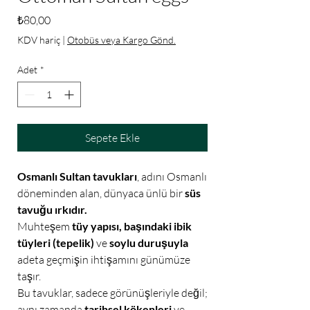
Fiyat
₺80,00
KDV hariç
|
Otobüs veya Kargo Gönd.
Adet
*
Sepete Ekle
Osmanlı Sultan tavukları
, adını Osmanlı
döneminden alan, dünyaca ünlü bir
süs
tavuğu ırkıdır.
Muhteşem
tüy yapısı, başındaki ibik
tüyleri (tepelik)
ve
soylu duruşuyla
adeta geçmişin ihtişamını günümüze
taşır.
Bu tavuklar, sadece görünüşleriyle değil;
aynı zamanda
tarihsel kökenleri
ve