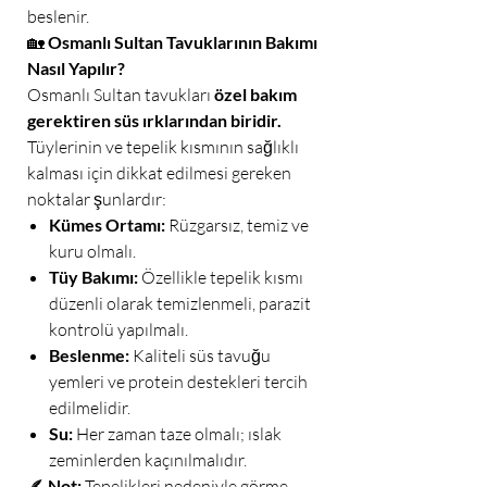
beslenir.
🏡
Osmanlı Sultan Tavuklarının Bakımı
Nasıl Yapılır?
Osmanlı Sultan tavukları
özel bakım
gerektiren süs ırklarından biridir.
Tüylerinin ve tepelik kısmının sağlıklı
kalması için dikkat edilmesi gereken
noktalar şunlardır:
Kümes Ortamı:
Rüzgarsız, temiz ve
kuru olmalı.
Tüy Bakımı:
Özellikle tepelik kısmı
düzenli olarak temizlenmeli, parazit
kontrolü yapılmalı.
Beslenme:
Kaliteli süs tavuğu
yemleri ve protein destekleri tercih
edilmelidir.
Su:
Her zaman taze olmalı; ıslak
zeminlerden kaçınılmalıdır.
🪶
Not:
Tepelikleri nedeniyle görme