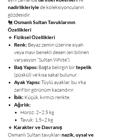
nadirlikleriyle
de koleksiyoncuların
gözdesidir.
🐔
Osmanlı Sultan Tavuklarının
Özellikleri
🔹
Fiziksel Özellikleri
Renk:
Beyaz zemin üzerine siyah
veya mavi benekli desen (en bilinen
varyasyon “Sultan White”).
Baş Yapısı:
Başta belirgin bir
tepelik
(püskül) ve kısa sakal bulunur.
Ayak Yapısı:
Tüylü ayaklar, bu ırka
zarif bir görünüm kazandırır.
İbik:
Küçük, kırmızı renkte.
Ağırlık:
Horoz: 2–2.5 kg
Tavuk: 1.5–2 kg
🔹
Karakter ve Davranış
Osmanlı Sultan tavukları
nazik, uysal ve