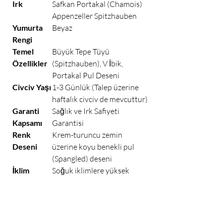
Irk
Safkan Portakal (Chamois)
Appenzeller Spitzhauben
Yumurta
Beyaz
Rengi
Temel
Büyük Tepe Tüyü
Özellikler
(Spitzhauben), V İbik,
Portakal Pul Deseni
Civciv Yaşı
1-3 Günlük (Talep üzerine
haftalık civciv de mevcuttur)
Garanti
Sağlık ve Irk Safiyeti
Kapsamı
Garantisi
Renk
Krem-turuncu zemin
Deseni
üzerine koyu benekli pul
(Spangled) deseni
İklim
Soğuk iklimlere yüksek
Direnci
dirençli
Davranış
Aktif, meraklı ve hareketli
Ortalama
Orta düzeyde
Yumurta