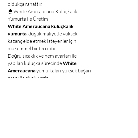
oldukça rahattır.
🐣 White Ameraucana Kuluçkalık
Yumurta ile Üretim
White Ameraucana kuluçkalık
yumurta
, düşük maliyetle yüksek
kazanç elde etmek isteyenler için
mükemmel bir tercihtir.
Doğru sıcaklık ve nem ayarları ile
yapılan kuluçka sürecinde
White
Ameraucana
yumurtaları yüksek başarı
oranı ile civciv verir.
Bu sayede üretim süreciniz hızlanır ve
yatırımınız kısa sürede geri dönüş
sağlar.
📞 Sipariş ve İletişim
Sipariş vermek veya detaylı bilgi almak
için hemen bizimle iletişime
geçebilirsiniz 👇
📲 WhatsApp: 💬 +90 534 732 50 77