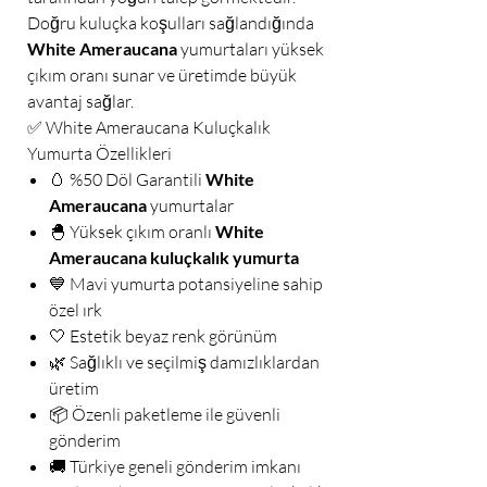
Doğru kuluçka koşulları sağlandığında
White Ameraucana
yumurtaları yüksek
çıkım oranı sunar ve üretimde büyük
avantaj sağlar.
✅ White Ameraucana Kuluçkalık
Yumurta Özellikleri
🥚 %50 Döl Garantili
White
Ameraucana
yumurtalar
🐣 Yüksek çıkım oranlı
White
Ameraucana kuluçkalık yumurta
💙 Mavi yumurta potansiyeline sahip
özel ırk
🤍 Estetik beyaz renk görünüm
🌿 Sağlıklı ve seçilmiş damızlıklardan
üretim
📦 Özenli paketleme ile güvenli
gönderim
🚚 Türkiye geneli gönderim imkanı