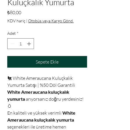
Kuluçkalık Yumurta
Fiyat
₺80,00
KDV hariç
|
Otobüs veya Kargo Gönd.
Adet
*
Sepete Ekle
🐔 White Ameraucana Kuluçkalık
Yumurta Satışı | %50 Döl Garantili
White Ameraucana kuluçkalık
yumurta
arıyorsanız doğru yerdesiniz!
🥚
En kaliteli ve yüksek verimli
White
Ameraucana kuluçkalık yumurta
seçenekleri ile üretime hemen