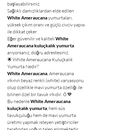
başlayabilirsiniz.
Sağlıklı damızlıklardan elde edilen
White Ameraucana
yumurtaları,
yüksek çıkım oranı ve güçlü civciv yapısı
ile dikkat çeker.
Eğer güvenilir ve kaliteli
White
Ameraucana kuluçkalık yumurta
arıyorsanız, doğru adrestesiniz.
🌟 White Ameraucana Kuluçkalık
Yumurta Nedir?
White Ameraucana
, Ameraucana
ırkının beyaz renkli (white) varyasyonu
olup özellikle mavi yumurta özelliği ile
bilinen özel bir tavuk ırkıdır. 🥚💙
Bu nedenle
White Ameraucana
kuluçkalık yumurta
, hem süs
tavukçuluğu hem de mavi yumurta
üretimi yapmak isteyen yetiştiriciler
tarafından yoğun talep görmektedir.